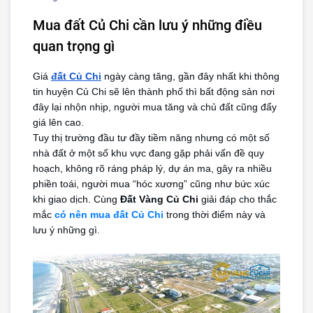
Mua đất Củ Chi cần lưu ý những điều
quan trọng gì
Giá 
đất Củ Chi
 ngày càng tăng, gần đây nhất khi thông 
tin huyện Củ Chi sẽ lên thành phố thì bất động sản nơi 
đây lại nhộn nhịp, người mua tăng và chủ đất cũng đẩy 
giá lên cao.
Tuy thị trường đầu tư đầy tiềm năng nhưng có một số 
nhà đất ở một số khu vực đang gặp phải vấn đề quy 
hoạch, không rõ ráng pháp lý, dự án ma, gây ra nhiều 
phiền toái, người mua “hóc xương” cũng như bức xúc 
khi giao dịch. Cùng 
Đất Vàng Củ Chi
 giải đáp cho thắc 
mắc 
có nên
 mua đất Củ Chi
 trong thời điểm này và 
lưu ý những gì.