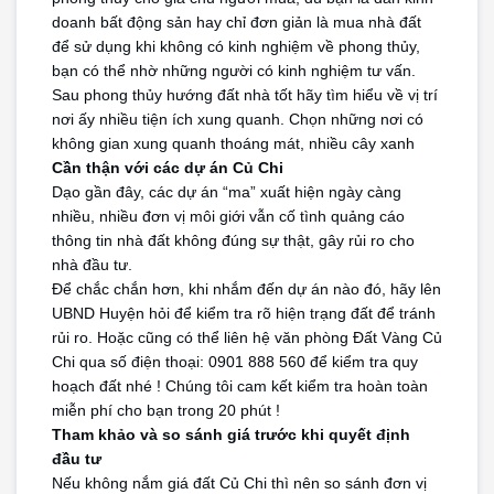
doanh bất động sản hay chỉ đơn giản là mua nhà đất 
để sử dụng khi không có kinh nghiệm về phong thủy, 
bạn có thể nhờ những người có kinh nghiệm tư vấn.
Sau phong thủy hướng đất nhà tốt hãy tìm hiểu về vị trí 
nơi ấy nhiều tiện ích xung quanh. Chọn những nơi có 
không gian xung quanh thoáng mát, nhiều cây xanh
Cần thận với các dự án Củ Chi
Dạo gần đây, các dự án “ma” xuất hiện ngày càng 
nhiều, nhiều đơn vị môi giới vẫn cố tình quảng cáo 
thông tin nhà đất không đúng sự thật, gây rủi ro cho 
nhà đầu tư.
Để chắc chắn hơn, khi nhắm đến dự án nào đó, hãy lên 
UBND Huyện hỏi để kiểm tra rõ hiện trạng đất để tránh 
rủi ro. Hoặc cũng có thể liên hệ văn phòng Đất Vàng Củ 
Chi qua số điện thoại: 0901 888 560 để kiểm tra quy 
hoạch đất nhé ! Chúng tôi cam kết kiểm tra hoàn toàn 
miễn phí cho bạn trong 20 phút !
Tham khảo và so sánh giá trước khi quyết định 
đầu tư
Nếu không nắm giá đất Củ Chi thì nên so sánh đơn vị 