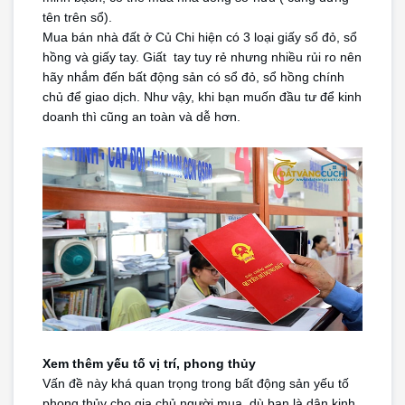
tên trên sổ).
Mua bán nhà đất ở Củ Chi hiện có 3 loại giấy sổ đỏ, sổ 
hồng và giấy tay. Giất  tay tuy rẻ nhưng nhiều rủi ro nên 
hãy nhắm đến bất động sản có sổ đỏ, sổ hồng chính 
chủ để giao dịch. Như vậy, khi bạn muốn đầu tư để kinh 
doanh thì cũng an toàn và dễ hơn.
Xem thêm yếu tố vị trí, phong thủy
Vấn đề này khá quan trọng trong bất động sản yếu tố 
phong thủy cho gia chủ người mua, dù bạn là dân kinh 