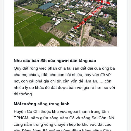
Nhu cầu bán đất của người dân tăng cao
Quỹ đất rộng việc phân chia tài sản đất đai của ông bà 
cha mẹ chia lại đất cho con cái nhiều, hay vấn đề vỡ 
nợ, con cái phá gia chi tử, cần vốn để làm ăn, … còn 
nhiều lý do khác để đất được bán với giá rẻ hơn so với 
thị trường.
Môi trường sống trong lành
Huyện Củ Chi thuộc khu vực ngoại thành trung tâm 
TPHCM, nằm giữa sông Vàm Cỏ và sông Sài Gòn. Nó 
cũng nằm trong vùng chuyển tiếp từ khu vực đất cao 
của Đông Nam Bộ xuống vùng đồng bằng sông Cửu 