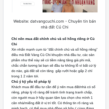
Website: datvangcuchi.com - Chuyên tin bán
nhà đất Củ Chi
Chỉ nên mua đất chính chủ và sổ hồng riêng ở Củ 
Chi
Xin nhấn mạnh cụm từ “đất chính chủ và sổ hồng riêng” 
điều mà Đất Vàng Củ Chi khuyện nhà đầu tư, các sản 
phẩm như thế này sẽ có tiềm năng tăng giá phi mã, 
chắc chắn tương lai bạn sẽ đầu tư không lỗ vì bất cứ lý 
do nào, giá đất sẽ còn tăng  gấp rưỡi hoặc gấp 2 chỉ 
trong 1 2 năm tới.
Chú ý kỹ yếu tố pháp lý
Khách mua để đầu tư cần để ý nên mua đất/nhà có sổ 
riêng, pháp lý rõ ràng để tránh tình trạng tranh chấp, 
còn người mua ở hãy quan tâm lựa chọn cho mình 1 
căn nhà/miếng đất ở vị trí tốt. Có thông tin rõ ràng và 
minh bạch, có thể mua nhà đồng sở hữu ( cùng đứng 