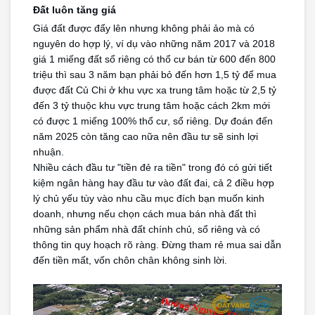
Đất luôn tăng giá
Nhà Bán
Giá đất được đẩy lên nhưng không phải ảo mà có 
Nhà Đất Giá Tốt
nguyên do hợp lý, ví dụ vào những năm 2017 và 2018 
giá 1 miếng đất sổ riêng có thổ cư bán từ 600 đến 800 
Ký Gửi
triệu thì sau 3 năm bạn phải bỏ đến hơn 1,5 tỷ để mua 
được đất Củ Chi ở khu vực xa trung tâm hoặc từ 2,5 tỷ 
Liên Hệ
đến 3 tỷ thuộc khu vực trung tâm hoặc cách 2km mới 
có được 1 miếng 100% thổ cư, sổ riêng. Dự đoán đến 
Tin Tức
năm 2025 còn tăng cao nữa nên đầu tư sẽ sinh lợi 
nhuận.
Tra Quy Hoạch
Nhiều cách đầu tư "tiền đẻ ra tiền" trong đó có gửi tiết 
kiệm ngân hàng hay đầu tư vào đất đai, cả 2 điều hợp 
lý chủ yếu tùy vào nhu cầu mục đích bạn muốn kinh 
doanh, nhưng nếu chọn cách mua bán nhà đất thì 
những sản phẩm nhà đất chính chủ, sổ riêng và có 
thông tin quy hoạch rõ ràng. Đừng tham rẻ mua sai dẫn 
đến tiền mất, vốn chôn chân không sinh lời.