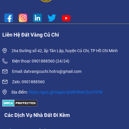
Liên Hệ Đất Vàng Củ Chi
26a Đường số 42, ấp Tân Lập, huyện Củ Chi, TP Hồ Chí Minh
Điện thoại: 0901888560 (24/24)
Email: datvangcuchi.hotro@gmail.com
Zalo: 0901888560
Địa điểm:
https://goo.gl/maps/iyGRY8oKrZrzrYVY8
Các Dịch Vụ Nhà Đất Đi Kèm