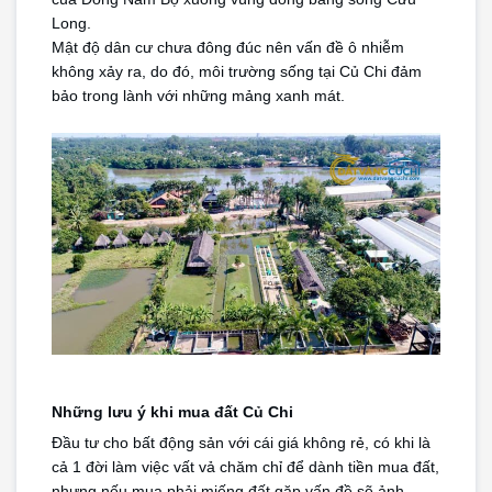
Long. 
Mật độ dân cư chưa đông đúc nên vấn đề ô nhiễm 
không xảy ra, do đó, môi trường sống tại Củ Chi đảm 
bảo trong lành với những mảng xanh mát.
Những lưu ý khi mua đất Củ Chi
Đầu tư cho bất động sản với cái giá không rẻ, có khi là 
cả 1 đời làm việc vất vả chăm chỉ để dành tiền mua đất, 
nhưng nếu mua phải miếng đất gặp vấn đề sẽ ảnh 