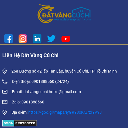
Liên Hệ Đất Vàng Củ Chi
26a Đường số 42, ấp Tân Lập, huyện Củ Chi, TP Hồ Chí Minh
Điện thoại: 0901888560 (24/24)
Email: datvangcuchi.hotro@gmail.com
Zalo: 0901888560
Địa điểm:
https://goo.gl/maps/iyGRY8oKrZrzrYVY8