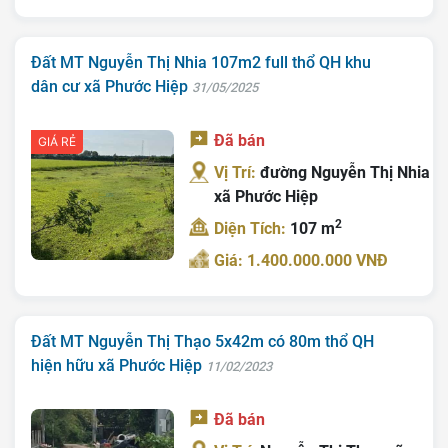
Đất MT Nguyễn Thị Nhia 107m2 full thổ QH khu
dân cư xã Phước Hiệp
31/05/2025
Đã bán
GIÁ RẺ
Vị Trí:
đường Nguyễn Thị Nhia
Trang chủ
xã Phước Hiệp
2
Diện Tích:
107 m
Giới Thiệu
Giá: 1.400.000.000 VNĐ
Bán Đất
Nhà Bán
Đất MT Nguyễn Thị Thạo 5x42m có 80m thổ QH
Nhà Đất Giá Tốt
hiện hữu xã Phước Hiệp
11/02/2023
Ký Gửi
Đã bán
Liên Hệ