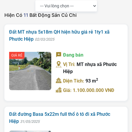
Hiện Có
11
Bất Động Sản Củ Chi
Đất MT nhựa 5x18m QH hiện hữu giá rẻ 1ty1 xã
Phước Hiệp
02/03/2025
Đang bán
GIÁ RẺ
Vị Trí:
MT nhựa xã Phước
Hiệp
2
Diện Tích:
93 m
Giá: 1.100.000.000 VNĐ
Đất đường Basa 5x22m full thổ ô tô đi xã Phước
Hiệp
31/05/2025