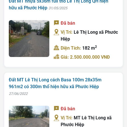
Đất MT nhựa 5x36m full thổ Lê Thị Long QH hiện
hữu xã Phước Hiệp
31/05/2025
Đã bán
Vị Trí:
Lê Thị Long xã Phước
Hiệp
2
Diện Tích:
182 m
Giá: 2.500.000.000 VNĐ
Đất MT Lê Thị Long cách Basa 100m 28x35m
961m2 có 300m thổ hiện hữu xã Phước Hiệp
27/06/2022
Đã bán
Vị Trí:
MT Lê Thị Long xã
Phước Hiệp