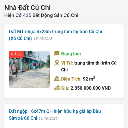
Nhà Đất Củ Chi
Hiện Có
425
Bất Động Sản Củ Chi
Đất MT nhựa 4x23m trung tâm thị trấn Củ Chi
(Xã Củ Chi)
15/10/2025
Đang bán
GIÁ RẺ
Vị Trí:
trung tâm thị trấn Củ
Chi
2
Diện Tích:
92 m
Giá:
2.350.000.000 VNĐ
Đất ngộp 16x47m QH hiện hữu hạ giá ấp Bàu
Sim xã Củ Chi
11/10/2025