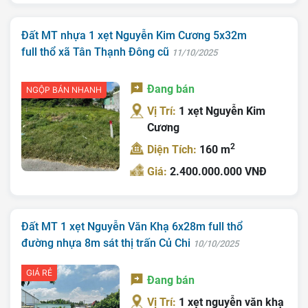
Đất MT nhựa 1 xẹt Nguyễn Kim Cương 5x32m
full thổ xã Tân Thạnh Đông cũ
11/10/2025
Đang bán
NGỘP BÁN NHANH
Vị Trí:
1 xẹt Nguyễn Kim
Cương
2
Diện Tích:
160 m
Giá:
2.400.000.000 VNĐ
Đất MT 1 xẹt Nguyễn Văn Khạ 6x28m full thổ
đường nhựa 8m sát thị trấn Củ Chi
10/10/2025
GIÁ RẺ
Đang bán
Vị Trí:
1 xẹt nguyễn văn khạ