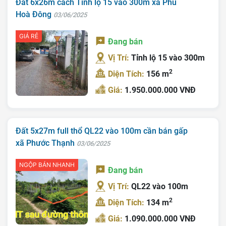
Đất 6x26m cách Tỉnh lộ 15 vào 300m xã Phú
Hoà Đông
03/06/2025
GIÁ RẺ
Đang bán
Vị Trí:
Tỉnh lộ 15 vào 300m
2
Diện Tích:
156 m
Giá:
1.950.000.000 VNĐ
Đất 5x27m full thổ QL22 vào 100m cần bán gấp
xã Phước Thạnh
03/06/2025
NGỘP BÁN NHANH
Đang bán
Vị Trí:
QL22 vào 100m
2
Diện Tích:
134 m
Giá:
1.090.000.000 VNĐ