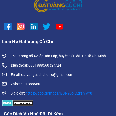
Liên Hệ Đất Vàng Củ Chi
26a Đường số 42, ấp Tân Lập, huyện Củ Chi, TP Hồ Chí Minh
Điện thoại: 0901888560 (24/24)
Email: datvangcuchi.hotro@gmail.com
Zalo: 0901888560
Địa điểm:
https://goo.gl/maps/iyGRY8oKrZrzrYVY8
Các Dịch Vụ Nhà Đất Đi Kèm