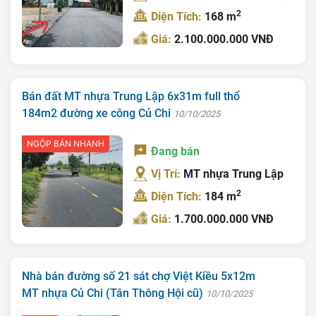
2
Diện Tích:
168 m
Giá:
2.100.000.000 VNĐ
Trang chủ
Giới Thiệu
Bán đất MT nhựa Trung Lập 6x31m full thổ
184m2 đường xe công Củ Chi
10/10/2025
Bán Đất
NGỘP BÁN NHANH
Nhà Bán
Đang bán
Vị Trí:
MT nhựa Trung Lập
Nhà Đất Giá Tốt
2
Diện Tích:
184 m
Ký Gửi
Giá:
1.700.000.000 VNĐ
Liên Hệ
Tin Tức
Nhà bán đường số 21 sát chợ Việt Kiều 5x12m
MT nhựa Củ Chi (Tân Thông Hội cũ)
Tra Quy Hoạch
10/10/2025