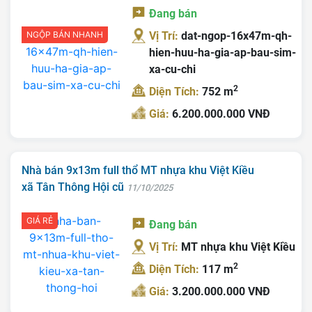
Đang bán
NGỘP BÁN NHANH
Vị Trí:
dat-ngop-16x47m-qh-
hien-huu-ha-gia-ap-bau-sim-
xa-cu-chi
2
Diện Tích:
752 m
Giá:
6.200.000.000 VNĐ
Nhà bán 9x13m full thổ MT nhựa khu Việt Kiều
xã Tân Thông Hội cũ
11/10/2025
GIÁ RẺ
Đang bán
Vị Trí:
MT nhựa khu Việt Kiều
2
Diện Tích:
117 m
Giá:
3.200.000.000 VNĐ