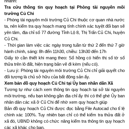
nhanh:
Tra cứu thông tin quy hoạch tại Phòng tài nguyên môi 
trường Củ Chi
- Phòng tài nguyên môi trường Củ Chi thuộc cơ quan nhà nước 
ta, nên kiểm tra quy hoạch mang tính chính xác tuyệt đối bạn sẽ 
yên tâm, địa chỉ số 77 đường Tỉnh Lộ 8, Thị Trấn Củ Chi, huyện 
Củ Chi.
- Thời gian làm việc các ngày trong tuần từ thứ 2 đến thứ 7 giờ 
hành chính, sáng: 8h đến 11h30, chiều: 13h30 đến 17h
Giấy tờ cần thiết khi mang theo: Sổ hồng có hiển thị số tờ số 
thửa trên lô đất, hiện trạng bản vẽ đi kèm (nếu có).
- Lưu ý: Phòng tài nguyên môi trường Củ Chi chỉ giải quyết cho 
đối tượng là chủ sở hữu của bất động sản ấy.
Xem bản đồ quy hoạch Củ Chi tại Ủy ban nhân dân Xã
Tương tự như cách xem thông tin quy hoạch tại sở tài nguyên 
môi trường, nếu bạn không gần địa chỉ ấy thì có thể ghé Ủy ban 
nhân dân các xã ở Củ Chi để nhờ xem quy hoạch giúp
Bản đồ quy hoạch Củ Chi được đọc bằng File Autocad cho tỉ lệ 
chính xác 100%. Tuy nhiên bạn chỉ có thể kiểm tra thửa đất ở 
xã đó, UBND không có chức năng kiểm tra thông tin quy hoạch 
các xã khác cho bạn.