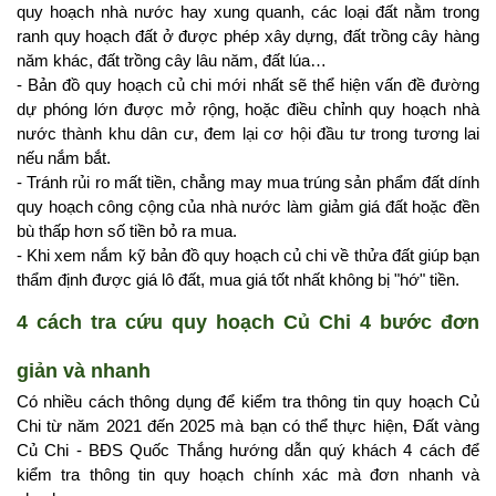
quy hoạch nhà nước hay xung quanh, các loại đất nằm trong 
ranh quy hoạch đất ở được phép xây dựng, đất trồng cây hàng 
năm khác, đất trồng cây lâu năm, đất lúa…
- Bản đồ quy hoạch củ chi mới nhất sẽ thể hiện vấn đề đường 
dự phóng lớn được mở rộng, hoặc điều chỉnh quy hoạch nhà 
nước thành khu dân cư, đem lại cơ hội đầu tư trong tương lai 
nếu nắm bắt.
- Tránh rủi ro mất tiền, chẳng may mua trúng sản phẩm đất dính 
quy hoạch công cộng của nhà nước làm giảm giá đất hoặc đền 
bù thấp hơn số tiền bỏ ra mua.
- Khi xem nắm kỹ bản đồ quy hoạch củ chi về thửa đất giúp bạn 
thẩm định được giá lô đất, mua giá tốt nhất không bị "hớ" tiền.
4 cách tra cứu quy hoạch Củ Chi 4 bước đơn 
giản và nhanh
Có nhiều cách thông dụng để kiểm tra thông tin quy hoạch Củ 
Chi từ năm 2021 đến 2025 mà bạn có thể thực hiện, Đất vàng 
Củ Chi - BĐS Quốc Thắng hướng dẫn quý khách 4 cách để 
kiểm tra thông tin quy hoạch chính xác mà đơn nhanh và 