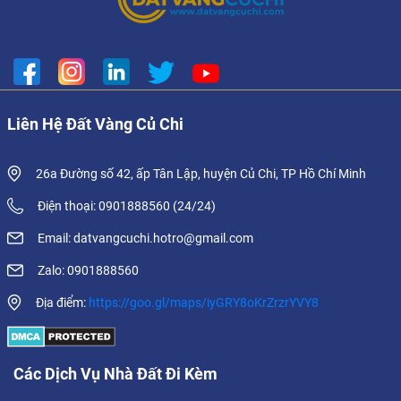
Liên Hệ Đất Vàng Củ Chi
26a Đường số 42, ấp Tân Lập, huyện Củ Chi, TP Hồ Chí Minh
Điện thoại: 0901888560 (24/24)
Email: datvangcuchi.hotro@gmail.com
Zalo: 0901888560
Địa điểm:
https://goo.gl/maps/iyGRY8oKrZrzrYVY8
Các Dịch Vụ Nhà Đất Đi Kèm