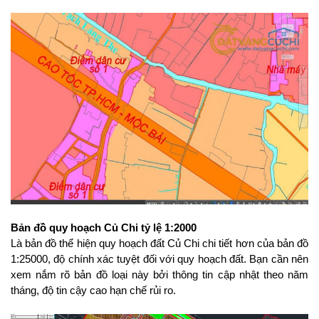
Trang chủ
Giới Thiệu
Bán Đất
Nhà Bán
Nhà Đất Giá Tốt
Ký Gửi
Liên Hệ
Bản đồ quy hoạch Củ Chi tỷ lệ 1:2000
Tin Tức
Là bản đồ thể hiện quy hoạch đất Củ Chi chi tiết hơn của bản đồ 
Tra Quy Hoạch
1:25000, độ chính xác tuyệt đối với quy hoạch đất. Bạn cần nên 
xem nắm rõ bản đồ loại này bởi thông tin cập nhật theo năm 
tháng, độ tin cậy cao hạn chế rủi ro.