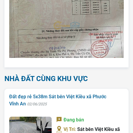
Trang chủ
Giới Thiệu
Bán Đất
Nhà Bán
NHÀ ĐẤT CÙNG KHU VỰC
Nhà Đất Giá Tốt
Đất đẹp rẻ 5x38m Sát bên Việt Kiều xã Phước
Ký Gửi
Vĩnh An
02/06/2025
Liên Hệ
Đang bán
Tin Tức
Vị Trí:
Sát bên Việt Kiều xã