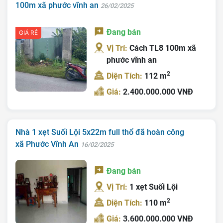
100m xã phước vĩnh an
26/02/2025
Đang bán
GIÁ RẺ
Vị Trí:
Cách TL8 100m xã
phước vĩnh an
2
Diện Tích:
112 m
Giá:
2.400.000.000 VNĐ
Nhà 1 xẹt Suối Lội 5x22m full thổ đã hoàn công
xã Phước Vĩnh An
16/02/2025
Đang bán
Vị Trí:
1 xẹt Suối Lội
2
Diện Tích:
110 m
Giá:
3.600.000.000 VNĐ