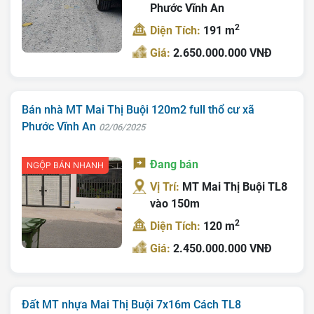
Tra Quy Hoạch
Phước Vĩnh An
2
Diện Tích:
191 m
Giá:
2.650.000.000 VNĐ
Bán nhà MT Mai Thị Buội 120m2 full thổ cư xã
Phước Vĩnh An
02/06/2025
Đang bán
NGỘP BÁN NHANH
Vị Trí:
MT Mai Thị Buội TL8
vào 150m
2
Diện Tích:
120 m
Giá:
2.450.000.000 VNĐ
Đất MT nhựa Mai Thị Buội 7x16m Cách TL8