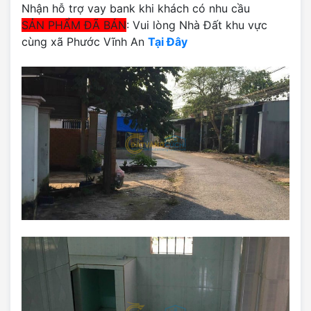
Nhận hỗ trợ vay bank khi khách có nhu cầu
SẢN PHẨM ĐÃ BÁN
: Vui lòng Nhà Đất khu vực
cùng xã Phước Vĩnh An
Tại Đây