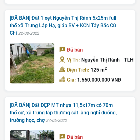
[ĐÃ BÁN] Đất 1 xẹt Nguyễn Thị Rành 5x25m full
thổ xã Trung Lập Hạ, giáp BV + KCN Tây Bắc Củ
Chi
22/08/2022
Đã bán
Vị Trí:
Nguyễn Thị Rành - TLH
2
Diện Tích:
125 m
Giá:
1.560.000.000 VNĐ
[ĐÃ BÁN] Đất ĐẸP MT nhựa 11,5x17m có 70m
thổ cư, xã trung lập thượng sát làng nghỉ dưỡng,
trường học, chợ
27/06/2022
Đã bán