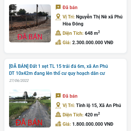
Đã bán
Vị Trí:
Nguyễn Thị Nê xã Phú
Hòa Đông
2
Diện Tích:
648 m
Giá:
2.300.000.000 VNĐ
[ĐÃ BÁN] Đất 1 xẹt TL 15 trải đá 6m, xã An Phú
DT 10x42m đang lên thổ cư quy hoạch dân cư
27/06/2022
Đã bán
Vị Trí:
Tỉnh lộ 15, Xã An Phú
2
Diện Tích:
420 m
Giá:
1.800.000.000 VNĐ