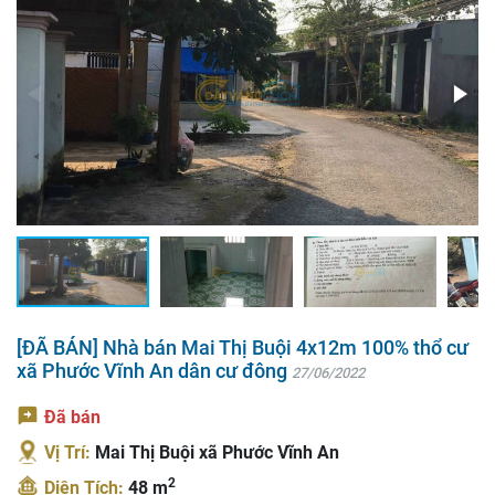
[ĐÃ BÁN] Nhà bán Mai Thị Buội 4x12m 100% thổ cư
xã Phước Vĩnh An dân cư đông
27/06/2022
Đã bán
Vị Trí:
Mai Thị Buội xã Phước Vĩnh An
2
Diện Tích:
48 m