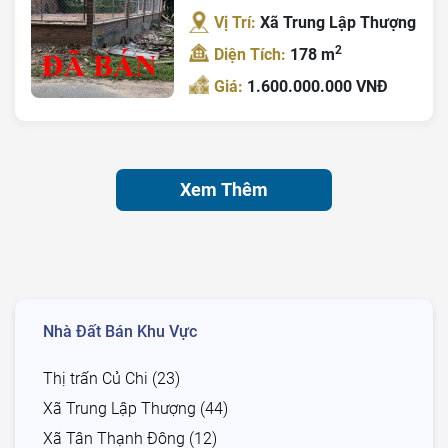
Vị Trí:
Xã Trung Lập Thượng
2
Diện Tích:
178 m
Giá:
1.600.000.000 VNĐ
Xem Thêm
Nhà Đất Bán Khu Vực
Thị trấn Củ Chi (23)
Xã Trung Lập Thượng (44)
Xã Tân Thạnh Đông (12)