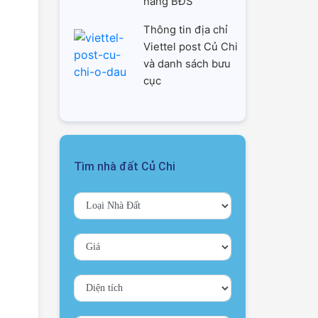
năng BĐS
Thông tin địa chỉ
Viettel post Củ Chi
và danh sách bưu
cục
Tìm nhà đất Củ Chi