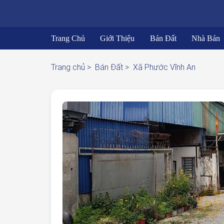
Trang Chủ
Giới Thiệu
Bán Đất
Nhà Bán
Trang chủ >
Bán Đất >
Xã Phước Vĩnh An