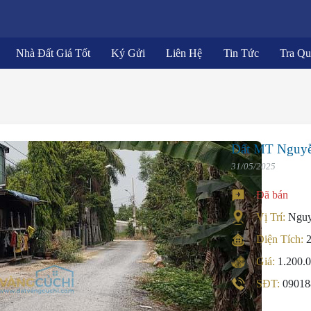
Nhà Đất Giá Tốt
Ký Gửi
Liên Hệ
Tin Tức
Tra Q
Đất MT Nguyễ
31/05/2025
Đã bán
Vị Trí:
Nguy
Diện Tích:
Giá:
1.200.
SĐT:
09018