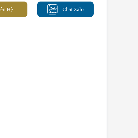
iên Hệ
Chat Zalo