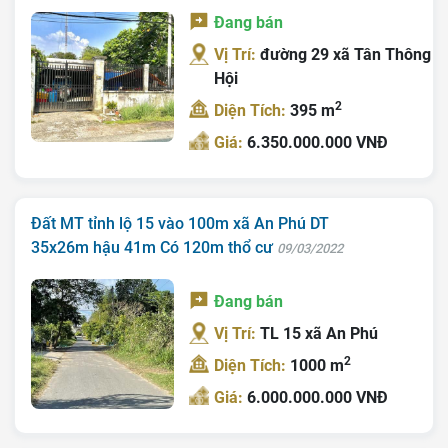
Đang bán
Vị Trí:
đường 29 xã Tân Thông
Hội
2
Diện Tích:
395 m
Giá:
6.350.000.000 VNĐ
Đất MT tỉnh lộ 15 vào 100m xã An Phú DT
35x26m hậu 41m Có 120m thổ cư
09/03/2022
Đang bán
Vị Trí:
TL 15 xã An Phú
2
Diện Tích:
1000 m
Giá:
6.000.000.000 VNĐ