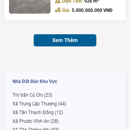
Diện Tích:
926 m
Giá:
5.000.000.000 VNĐ
Xem Thêm
Nhà Đất Bán Khu Vực
Thị trấn Củ Chi (23)
Xã Trung Lập Thượng (44)
Xã Tân Thạnh Đông (12)
Xã Phước Vĩnh An (28)
Xã Tân Thông Hội (53)