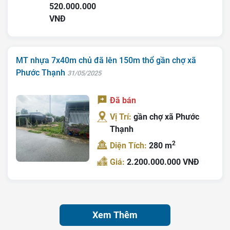
520.000.000
VNĐ
MT nhựa 7x40m chủ đã lên 150m thổ gần chợ xã
Phước Thạnh
31/05/2025
Đã bán
Vị Trí:
gần chợ xã Phước
Thạnh
2
Diện Tích:
280 m
Giá:
2.200.000.000 VNĐ
Xem Thêm