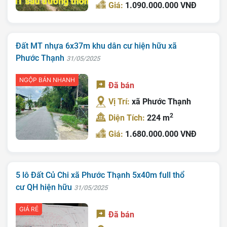
Giá:
1.090.000.000 VNĐ
Giới Thiệu
Bán Đất
Đất MT nhựa 6x37m khu dân cư hiện hữu xã
Nhà Bán
Phước Thạnh
31/05/2025
Nhà Đất Giá Tốt
NGỘP BÁN NHANH
Đã bán
Ký Gửi
Vị Trí:
xã Phước Thạnh
Liên Hệ
2
Diện Tích:
224 m
Tin Tức
Giá:
1.680.000.000 VNĐ
Tra Quy Hoạch
5 lô Đất Củ Chi xã Phước Thạnh 5x40m full thổ
cư QH hiện hữu
31/05/2025
GIÁ RẺ
Đã bán