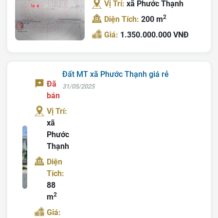
Vị Trí:
xã Phước Thạnh
2
Diện Tích:
200 m
Giá:
1.350.000.000 VNĐ
Đất MT xã Phước Thạnh giá rẻ
Đã
31/05/2025
bán
Vị Trí:
xã
Phước
Thạnh
Diện
Tích:
88
2
m
Giá: