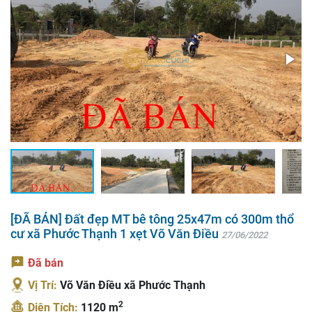
[ĐÃ BÁN] Đất đẹp MT bê tông 25x47m có 300m thổ
cư xã Phước Thạnh 1 xẹt Võ Văn Điều
27/06/2022
Đã bán
Vị Trí:
Võ Văn Điều xã Phước Thạnh
2
Diện Tích:
1120 m