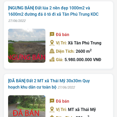
[NGƯNG BÁN] Đất lúa 2 nền đẹp 1000m2 và
1600m2 đường đá ô tô đi xã Tân Phú Trung KDC
27/06/2022
Đã bán
Vị Trí:
Xã Tân Phú Trung
2
Diện Tích:
2600 m
Giá:
5.980.000.000 VNĐ
[ĐÃ BÁN] Đất 2 MT xã Thái Mỹ 30x30m Quy
hoạch khu dân cư toàn bộ
27/06/2022
Đã bán
Vị Trí:
MT xã Thái Mỹ
2