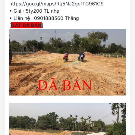
https://goo.gl/maps/Rtj5NJ2gcfTG961C9
• Giá : 5ty200 TL nhẹ
• Liên hệ : 0901888560 Thắng
[
ĐẤT ĐÃ BÁN
]