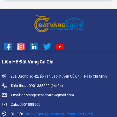
Liên Hệ Đất Vàng Củ Chi
26a Đường số 42, ấp Tân Lập, huyện Củ Chi, TP Hồ Chí Minh
Điện thoại: 0901888560 (24/24)
Email: datvangcuchi.hotro@gmail.com
Zalo: 0901888560
Địa điểm:
https://goo.gl/maps/iyGRY8oKrZrzrYVY8