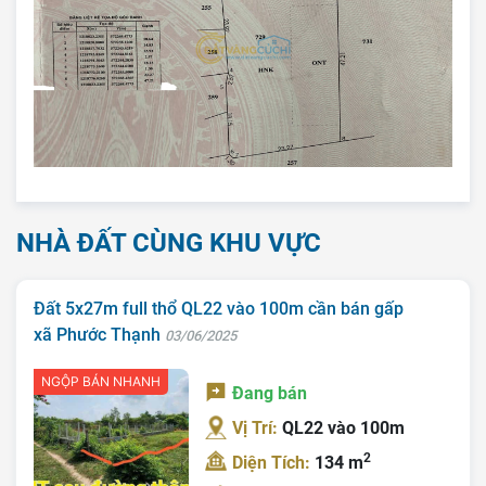
NHÀ ĐẤT CÙNG KHU VỰC
Đất 5x27m full thổ QL22 vào 100m cần bán gấp
xã Phước Thạnh
03/06/2025
NGỘP BÁN NHANH
Đang bán
Vị Trí:
QL22 vào 100m
2
Trang chủ
Diện Tích:
134 m