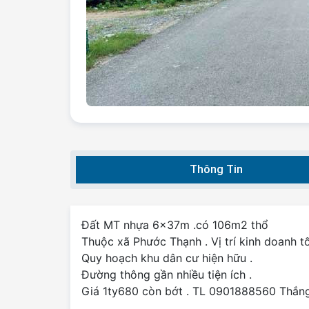
Thông Tin
Đất MT nhựa 6x37m .có 106m2 thổ
Thuộc xã Phước Thạnh . Vị trí kinh doanh tố
Quy hoạch khu dân cư hiện hữu .
Đường thông gần nhiều tiện ích .
Giá 1ty680 còn bớt . TL 0901888560 Thắn