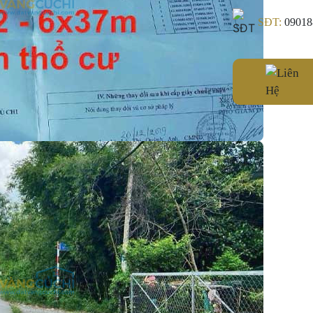
SĐT:
09018