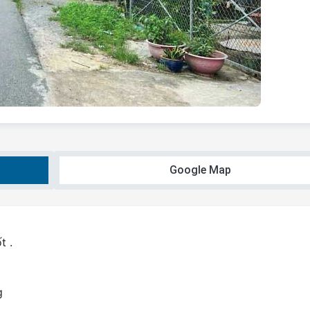
Google Map
t .
g