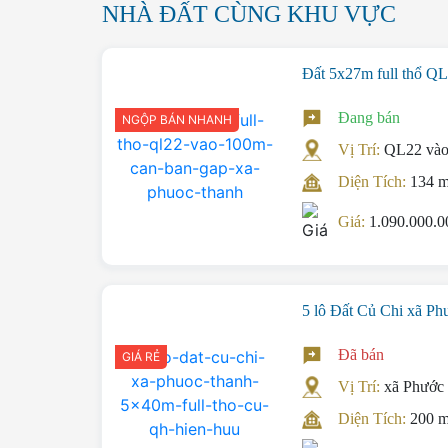
NHÀ ĐẤT CÙNG KHU VỰC
Đất 5x27m full thổ Q
Đang bán
NGỘP BÁN NHANH
Vị Trí:
QL22 và
Diện Tích:
134 
Giá:
1.090.000.
5 lô Đất Củ Chi xã P
Đã bán
GIÁ RẺ
Vị Trí:
xã Phước
Diện Tích:
200 