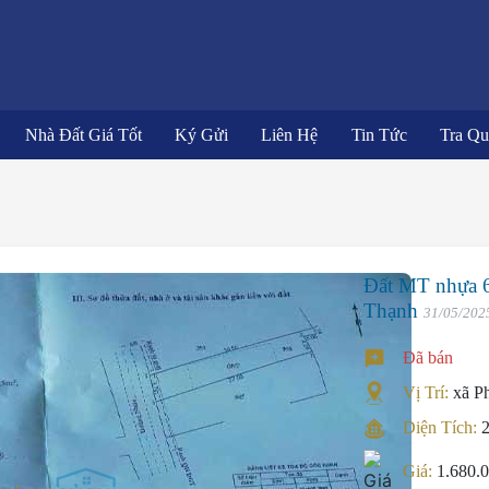
Nhà Đất Giá Tốt
Ký Gửi
Liên Hệ
Tin Tức
Tra Q
Đất MT nhựa 6
Thạnh
31/05/202
Đã bán
Vị Trí:
xã P
Diện Tích:
Giá:
1.680.