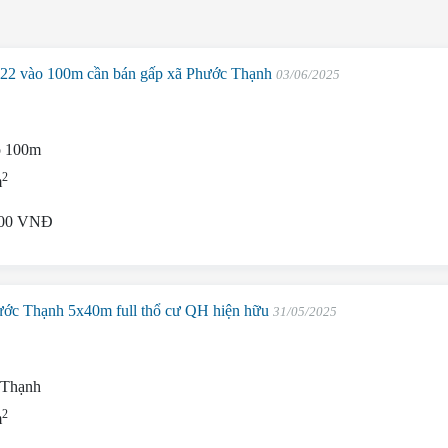
L22 vào 100m cần bán gấp xã Phước Thạnh
03/06/2025
o 100m
2
m
000 VNĐ
hước Thạnh 5x40m full thổ cư QH hiện hữu
31/05/2025
 Thạnh
2
m