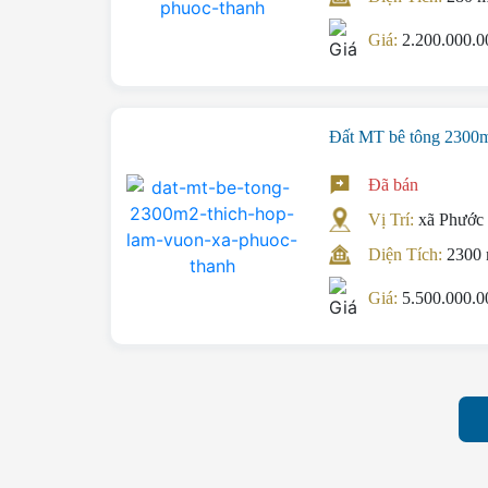
Giá:
2.200.000.
Đất MT bê tông 2300m
Đã bán
Vị Trí:
xã Phước
Diện Tích:
2300
Giá:
5.500.000.