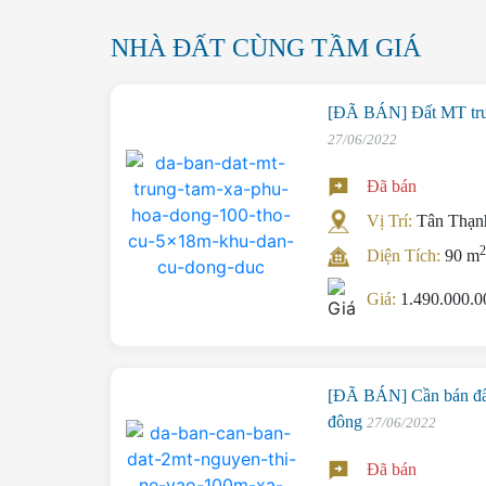
NHÀ ĐẤT CÙNG TẦM GIÁ
[ĐÃ BÁN] Đất MT tru
27/06/2022
Đã bán
Vị Trí:
Tân Thạn
Diện Tích:
90 m
Giá:
1.490.000.
[ĐÃ BÁN] Cần bán đất
đông
27/06/2022
Đã bán