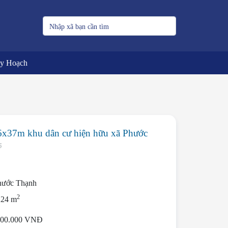
uy Hoạch
x37m khu dân cư hiện hữu xã Phước
5
hước Thạnh
2
224 m
000.000 VNĐ