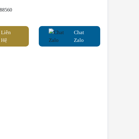
88560
Liên
Chat
Hệ
Zalo