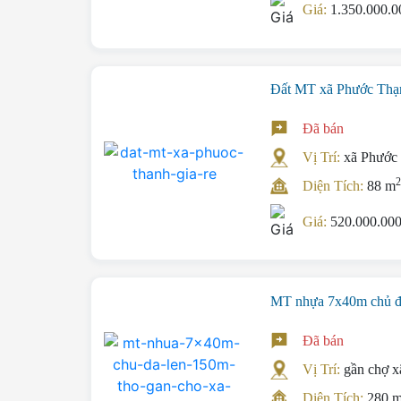
Giá:
1.350.000.
Đất MT xã Phước Thạn
Đã bán
Vị Trí:
xã Phước
Diện Tích:
88 m
Giá:
520.000.0
MT nhựa 7x40m chủ đ
Đã bán
Vị Trí:
gần chợ 
Diện Tích:
280 