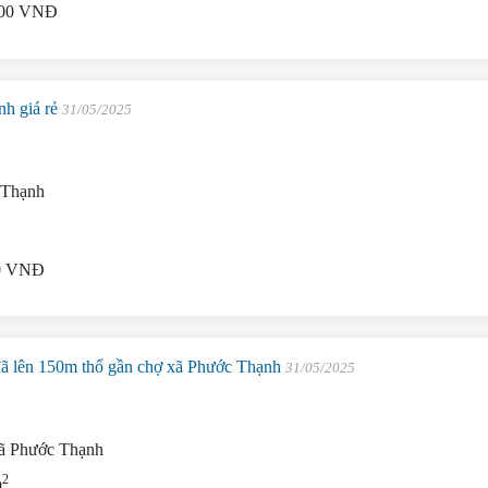
000 VNĐ
h giá rẻ
31/05/2025
 Thạnh
2
00 VNĐ
ã lên 150m thổ gần chợ xã Phước Thạnh
31/05/2025
xã Phước Thạnh
2
m