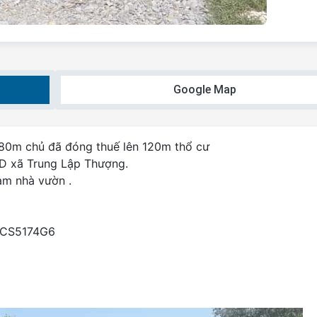
Google Map
80m chủ đã đóng thuế lên 120m thổ cư
D xã Trung Lập Thượng.
làm nhà vườn .
6rCS5174G6