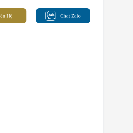
iên Hệ
Chat Zalo