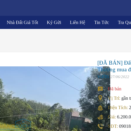
Nhà Đất Giá Tốt
Ký Gửi
Liên Hệ
Tin Tức
Tra Q
[ĐÃ BÁN] Đấ
Thượng mua đầu
vườn
27/06/2022
Đã bán
Vị Trí:
gần 
Diện Tích:
Giá:
6.200.
SĐT:
09018