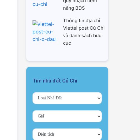
quy hoạch tiềm
năng BĐS
Thông tin địa chỉ
Viettel post Củ Chi
và danh sách bưu
cục
Tìm nhà đất Củ Chi