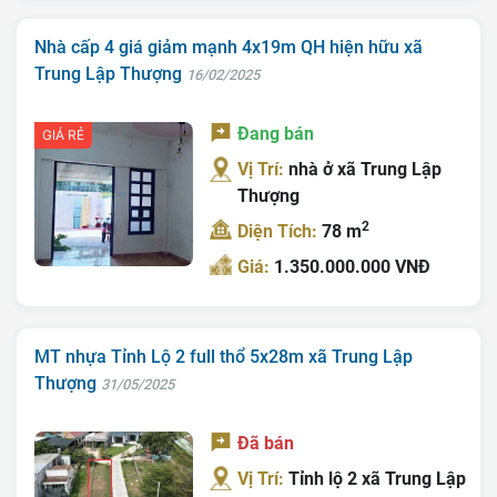
Bán Đất
Nhà cấp 4 giá giảm mạnh 4x19m QH hiện hữu xã
Trung Lập Thượng
16/02/2025
Nhà Bán
Nhà Đất Giá Tốt
Đang bán
GIÁ RẺ
Vị Trí:
nhà ở xã Trung Lập
Ký Gửi
Thượng
Liên Hệ
2
Diện Tích:
78 m
Tin Tức
Giá:
1.350.000.000 VNĐ
Tra Quy Hoạch
MT nhựa Tỉnh Lộ 2 full thổ 5x28m xã Trung Lập
Thượng
31/05/2025
Đã bán
Vị Trí:
Tỉnh lộ 2 xã Trung Lập