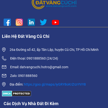
Liên Hệ Đất Vàng Củ Chi
26a Đường số 42, ấp Tân Lập, huyện Củ Chi, TP Hồ Chí Minh
Điện thoại: 0901888560 (24/24)
Email: datvangcuchi.hotro@gmail.com
Zalo: 0901888560
Địa điểm:
https://goo.gl/maps/iyGRY8oKrZrzrYVY8
Các Dịch Vụ Nhà Đất Đi Kèm