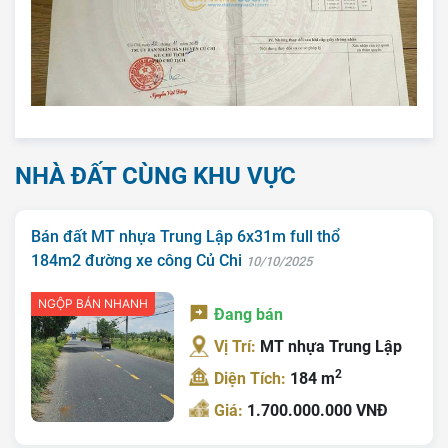
NHÀ ĐẤT CÙNG KHU VỰC
Bán đất MT nhựa Trung Lập 6x31m full thổ
184m2 đường xe công Củ Chi
10/10/2025
NGỘP BÁN NHANH
Đang bán
Vị Trí:
MT nhựa Trung Lập
2
Diện Tích:
184 m
Trang chủ
Giá:
1.700.000.000 VNĐ
Giới Thiệu