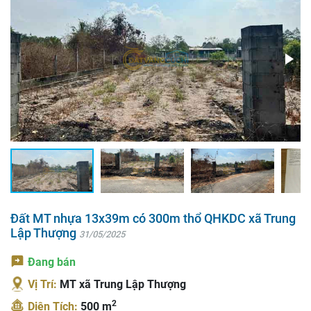
Đất MT nhựa 13x39m có 300m thổ QHKDC xã Trung
Lập Thượng
31/05/2025
Đang bán
Vị Trí:
MT xã Trung Lập Thượng
2
Diện Tích:
500 m