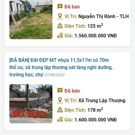
Đã bán
Vị Trí:
Nguyễn Thị Rành - TLH
2
Diện Tích:
125 m
Giá:
1.560.000.000 VNĐ
[ĐÃ BÁN] Đất ĐẸP MT nhựa 11,5x17m có 70m
thổ cư, xã trung lập thượng sát làng nghỉ dưỡng,
trường học, chợ
27/06/2022
Đã bán
Vị Trí:
Xã Trung Lập Thượng
2
Diện Tích:
178 m
Giá:
1.600.000.000 VNĐ