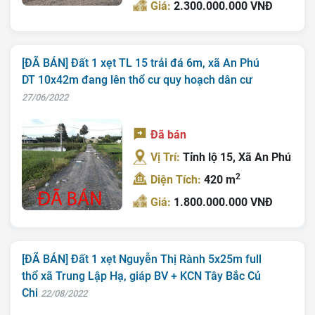
Giá:
2.300.000.000 VNĐ
[ĐÃ BÁN] Đất 1 xẹt TL 15 trải đá 6m, xã An Phú
DT 10x42m đang lên thổ cư quy hoạch dân cư
27/06/2022
Đã bán
Vị Trí:
Tỉnh lộ 15, Xã An Phú
2
Diện Tích:
420 m
Giá:
1.800.000.000 VNĐ
[ĐÃ BÁN] Đất 1 xẹt Nguyễn Thị Rành 5x25m full
thổ xã Trung Lập Hạ, giáp BV + KCN Tây Bắc Củ
Chi
22/08/2022