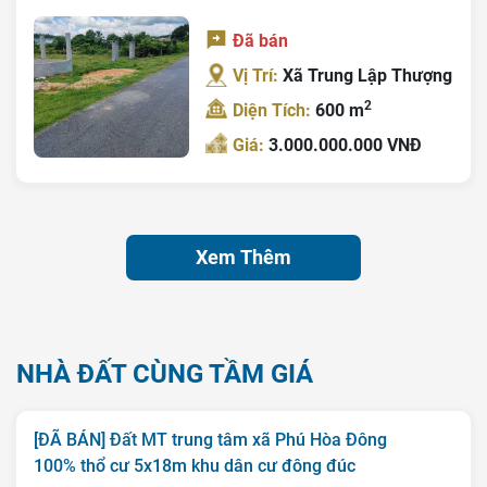
Đã bán
Vị Trí:
Xã Trung Lập Thượng
2
Diện Tích:
600 m
Giá:
3.000.000.000 VNĐ
Xem Thêm
NHÀ ĐẤT CÙNG TẦM GIÁ
[ĐÃ BÁN] Đất MT trung tâm xã Phú Hòa Đông
100% thổ cư 5x18m khu dân cư đông đúc