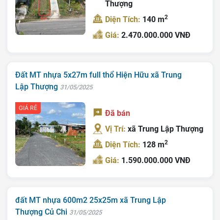
Thượng
2
Diện Tích:
140 m
Giá:
2.470.000.000 VNĐ
Đất MT nhựa 5x27m full thổ Hiện Hữu xã Trung
Lập Thượng
31/05/2025
GIÁ RẺ
Đã bán
Vị Trí:
xã Trung Lập Thượng
2
Diện Tích:
128 m
Giá:
1.590.000.000 VNĐ
đất MT nhựa 600m2 25x25m xã Trung Lập
Thượng Củ Chi
31/05/2025