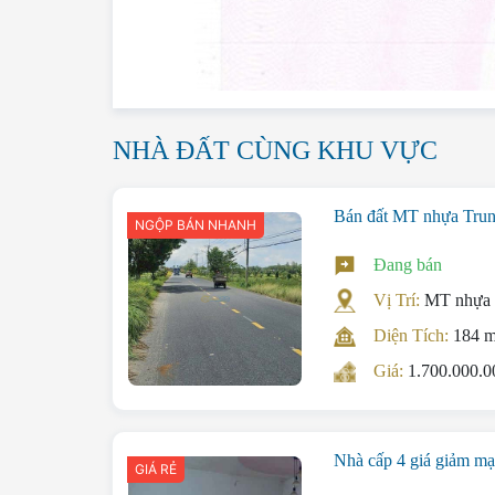
NHÀ ĐẤT CÙNG KHU VỰC
Bán đất MT nhựa Trun
NGỘP BÁN NHANH
Đang bán
Vị Trí:
MT nhựa 
Diện Tích:
184 
Giá:
1.700.000.
Nhà cấp 4 giá giảm 
GIÁ RẺ