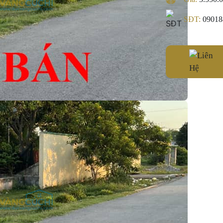
SĐT:
09018