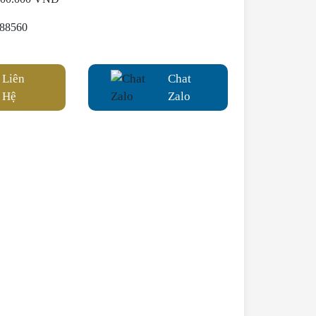
88560
Liên
Chat
Hệ
Zalo