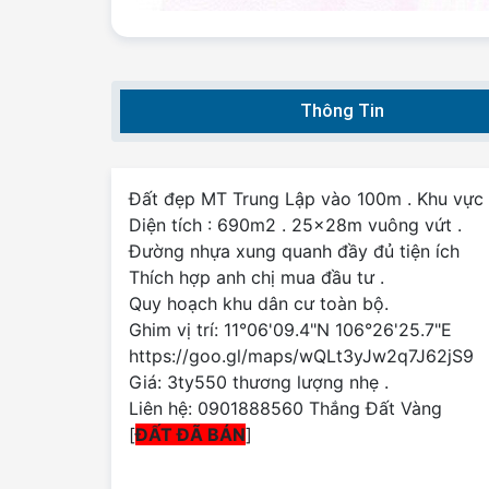
Thông Tin
Đất đẹp MT Trung Lập vào 100m . Khu vực
Diện tích : 690m2 . 25x28m vuông vứt .
Đường nhựa xung quanh đầy đủ tiện ích
Thích hợp anh chị mua đầu tư .
Quy hoạch khu dân cư toàn bộ.
Ghim vị trí: 11°06'09.4"N 106°26'25.7"E
https://goo.gl/maps/wQLt3yJw2q7J62jS9
Giá: 3ty550 thương lượng nhẹ .
Liên hệ: 0901888560 Thắng Đất Vàng
[
ĐẤT ĐÃ BÁN
]