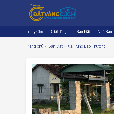
Trang Chủ
Giới Thiệu
Bán Đất
Nhà Bán
Trang chủ >
Bán Đất >
Xã Trung Lập Thượng