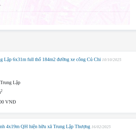
g Lập 6x31m full thổ 184m2 đường xe công Củ Chi
10/10/2025
Trung Lập
2
m
000 VNĐ
mạnh 4x19m QH hiện hữu xã Trung Lập Thượng
16/02/2025