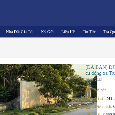
Nhà Đất Giá Tốt
Ký Gửi
Liên Hệ
Tin Tức
Tra Q
[ĐÃ BÁN] Đất
cư đông xã Tr
27/06/2022
Đã bán
Vị Trí:
MT T
Diện Tích:
Giá:
3.550.