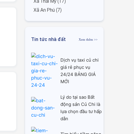
Xã Thái Mỹ (17)
Xã An Phú (7)
Tin tức nhà đất
Xem thêm >>
Dịch vụ taxi củ chi
giá rẻ phục vụ
24/24 BẢNG GIÁ
MỚI
Lý do tại sao Bất
động sản Củ Chi là
lựa chọn đầu tư hấp
dẫn