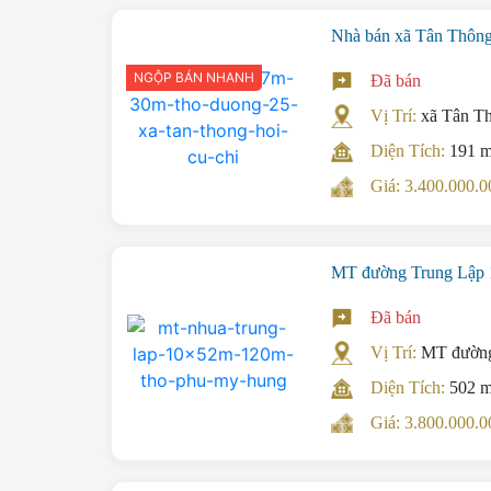
Nhà bán xã Tân Thôn
NGỘP BÁN NHANH
Đã bán
Vị Trí:
xã Tân T
Diện Tích:
191 
Giá: 3.400.000
MT đường Trung Lập 
Đã bán
Vị Trí:
MT đường
Diện Tích:
502 
Giá: 3.800.000