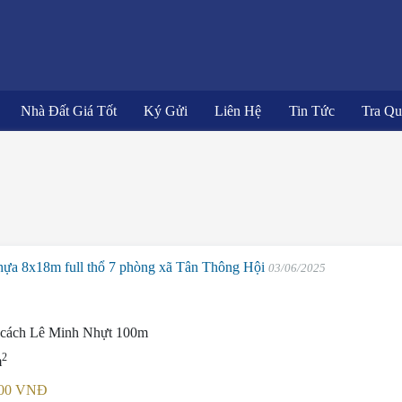
Nhà Đất Giá Tốt
Ký Gửi
Liên Hệ
Tin Tức
Tra Q
hựa 8x18m full thổ 7 phòng xã Tân Thông Hội
03/06/2025
cách Lê Minh Nhựt 100m
2
m
.000 VNĐ