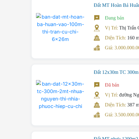
Đất MT Hoàn Bá Huân
Đang bán
Vị Trí:
Thị Trấn 
Diện Tích:
160 
Giá: 3.000.000
Đất 12x30m TC 300m 
Đã bán
Vị Trí:
đường Ng
Diện Tích:
387 
Giá: 3.500.000
Đất MT nhựa 1200m2