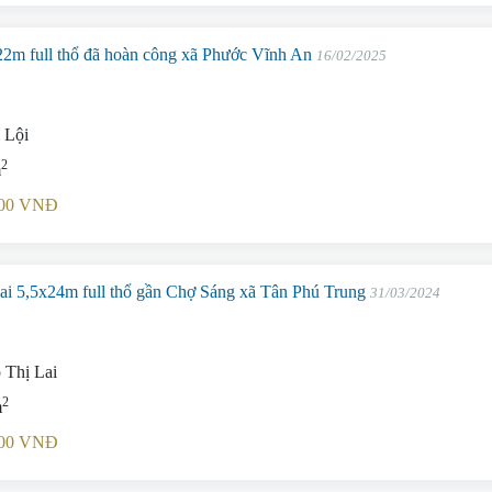
22m full thổ đã hoàn công xã Phước Vĩnh An
16/02/2025
i Lội
2
m
.000 VNĐ
i 5,5x24m full thổ gần Chợ Sáng xã Tân Phú Trung
31/03/2024
 Thị Lai
2
m
.000 VNĐ