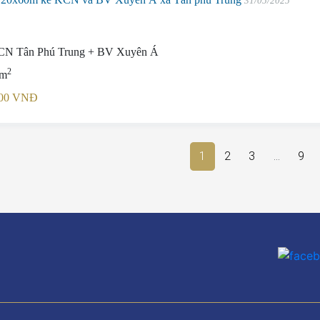
31/05/2025
KCN Tân Phú Trung + BV Xuyên Á
2
 m
.000 VNĐ
1
2
3
...
9