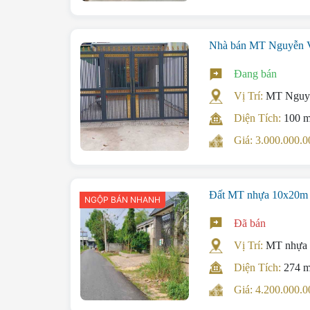
Nhà bán MT Nguyễn Vă
Đang bán
Vị Trí:
MT Nguyễ
Diện Tích:
100 
Giá: 3.000.000
Đất MT nhựa 10x20m f
NGỘP BÁN NHANH
Đã bán
Vị Trí:
MT nhựa 
Diện Tích:
274 
Giá: 4.200.000