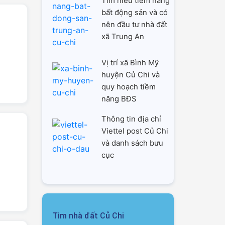
Tìm hiểu tiềm năng
bất động sản và có
nên đầu tư nhà đất
xã Trung An
Vị trí xã Bình Mỹ
huyện Củ Chi và
quy hoạch tiềm
năng BĐS
Thông tin địa chỉ
Viettel post Củ Chi
và danh sách bưu
cục
Tìm nhà đất Củ Chi