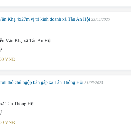
n Khạ 4x27m vị trí kinh doanh xã Tân An Hội
23/02/2025
n Văn Khạ xã Tân An Hội
2
m
.000 VNĐ
ull thổ chủ ngộp bán gấp xã Tân Thông Hội
31/05/2025
xã Tân Thông Hội
2
m
.000 VNĐ