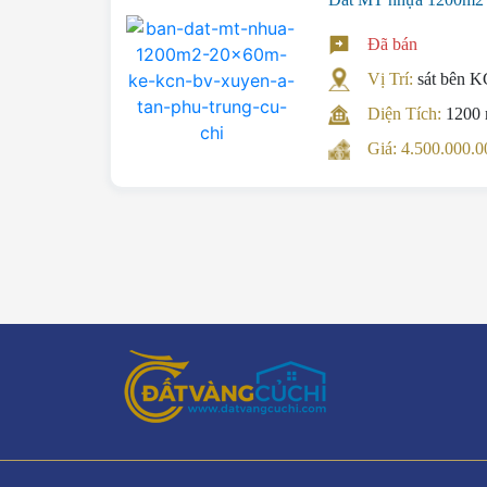
Đã bán
Vị Trí:
sát bên 
Diện Tích:
1200
Giá: 4.500.000