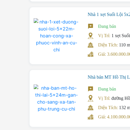
Nhà 1 xẹt Suối Lội 5x
Đang bán
Vị Trí:
1 xẹt Suố
Diện Tích:
110 
Giá: 3.600.000
Nhà bán MT Hồ Thị La
Đang bán
Vị Trí:
đường Hồ
Diện Tích:
132 
Giá: 4.100.000