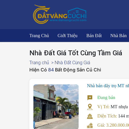
Trang Chủ
Giới Thiệu
Bán Đất
Nhà Bán
Nhà Đất Giá Tốt Cùng Tầm Giá
Trang chủ
> Nhà Đất Cùng Giá
Hiện Có
84
Bất Động Sản Củ Chi
Nhà bán dãy trọ MT n
Đang bán
Vị Trí:
MT nhựa 
Diện Tích:
144 
Giá: 3.280.000