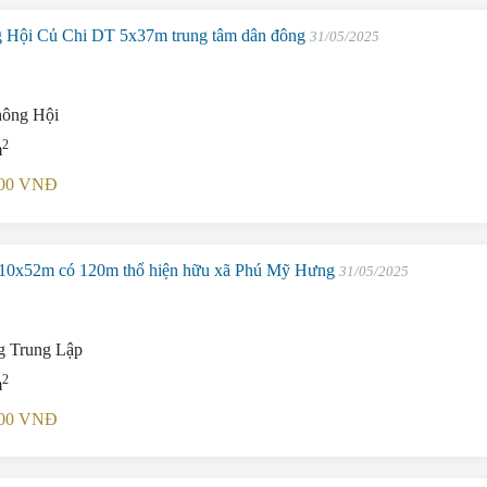
g Hội Củ Chi DT 5x37m trung tâm dân đông
31/05/2025
hông Hội
2
m
.000 VNĐ
10x52m có 120m thổ hiện hữu xã Phú Mỹ Hưng
31/05/2025
 Trung Lập
2
m
.000 VNĐ