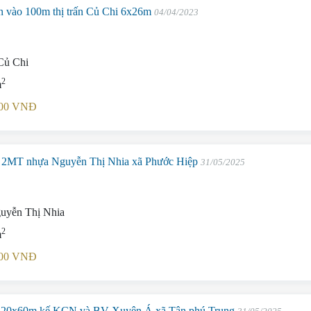
 vào 100m thị trấn Củ Chi 6x26m
04/04/2023
Củ Chi
2
m
.000 VNĐ
2MT nhựa Nguyễn Thị Nhia xã Phước Hiệp
31/05/2025
uyễn Thị Nhia
2
m
.000 VNĐ
 20x60m kế KCN và BV Xuyên Á xã Tân phú Trung