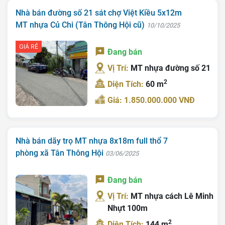
Nhà bán đường số 21 sát chợ Việt Kiều 5x12m
MT nhựa Củ Chi (Tân Thông Hội cũ)
10/10/2025
GIÁ RẺ
Đang bán
Vị Trí:
MT nhựa đường số 21
2
Diện Tích:
60 m
Giá: 1.850.000.000 VNĐ
Nhà bán dãy trọ MT nhựa 8x18m full thổ 7
phòng xã Tân Thông Hội
03/06/2025
Đang bán
Vị Trí:
MT nhựa cách Lê Minh
Nhựt 100m
2
Diện Tích:
144 m