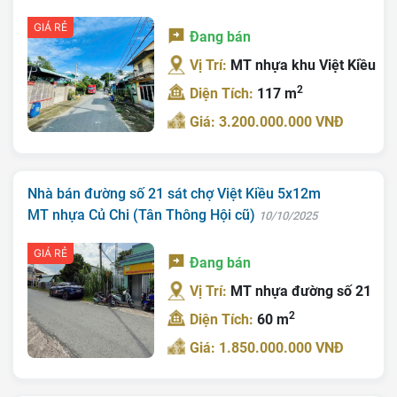
GIÁ RẺ
Đang bán
Vị Trí:
MT nhựa khu Việt Kiều
2
Diện Tích:
117 m
Giá: 3.200.000.000 VNĐ
Nhà bán đường số 21 sát chợ Việt Kiều 5x12m
MT nhựa Củ Chi (Tân Thông Hội cũ)
10/10/2025
GIÁ RẺ
Đang bán
Vị Trí:
MT nhựa đường số 21
2
Diện Tích:
60 m
Giá: 1.850.000.000 VNĐ