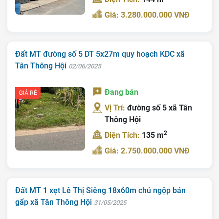
Giá: 3.280.000.000 VNĐ
Đất MT đường số 5 DT 5x27m quy hoạch KDC xã
Tân Thông Hội
02/06/2025
Đang bán
GIÁ RẺ
Trang chủ
Vị Trí:
đường số 5 xã Tân
Giới Thiệu
Thông Hội
2
Diện Tích:
135 m
Bán Đất
Giá: 2.750.000.000 VNĐ
Nhà Bán
Nhà Đất Giá Tốt
Đất MT 1 xẹt Lê Thị Siêng 18x60m chủ ngộp bán
Ký Gửi
gấp xã Tân Thông Hội
31/05/2025
Liên Hệ