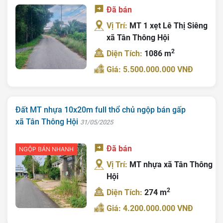
Đã bán
Tin Tức
Vị Trí:
MT 1 xẹt Lê Thị Siêng
Tra Quy Hoạch
xã Tân Thông Hội
2
Diện Tích:
1086 m
Giá: 5.500.000.000 VNĐ
Đất MT nhựa 10x20m full thổ chủ ngộp bán gấp
xã Tân Thông Hội
31/05/2025
Đã bán
NGỘP BÁN NHANH
Vị Trí:
MT nhựa xã Tân Thông
Hội
2
Diện Tích:
274 m
Giá: 4.200.000.000 VNĐ