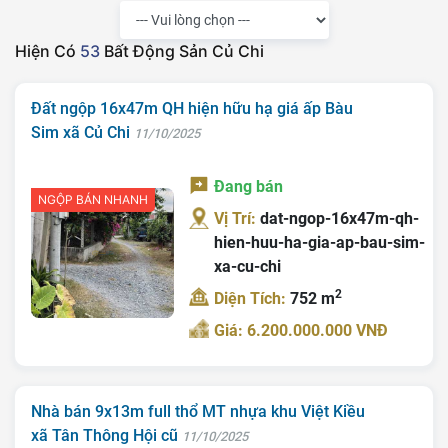
Hiện Có
53
Bất Động Sản Củ Chi
Đất ngộp 16x47m QH hiện hữu hạ giá ấp Bàu
Sim xã Củ Chi
11/10/2025
Đang bán
NGỘP BÁN NHANH
Vị Trí:
dat-ngop-16x47m-qh-
hien-huu-ha-gia-ap-bau-sim-
xa-cu-chi
2
Diện Tích:
752 m
Giá: 6.200.000.000 VNĐ
Nhà bán 9x13m full thổ MT nhựa khu Việt Kiều
xã Tân Thông Hội cũ
11/10/2025