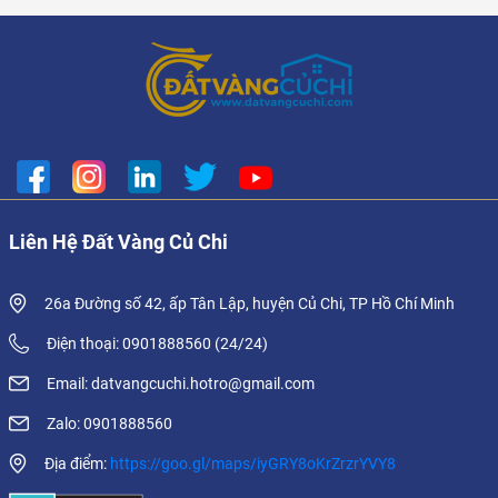
Liên Hệ Đất Vàng Củ Chi
26a Đường số 42, ấp Tân Lập, huyện Củ Chi, TP Hồ Chí Minh
Điện thoại: 0901888560 (24/24)
Email: datvangcuchi.hotro@gmail.com
Zalo: 0901888560
Địa điểm:
https://goo.gl/maps/iyGRY8oKrZrzrYVY8