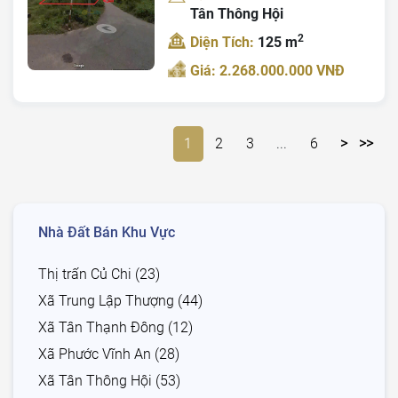
Tân Thông Hội
2
Diện Tích:
125 m
Giá: 2.268.000.000 VNĐ
1
2
3
...
6
>
>>
Nhà Đất Bán Khu Vực
Thị trấn Củ Chi (23)
Xã Trung Lập Thượng (44)
Xã Tân Thạnh Đông (12)
Xã Phước Vĩnh An (28)
Xã Tân Thông Hội (53)