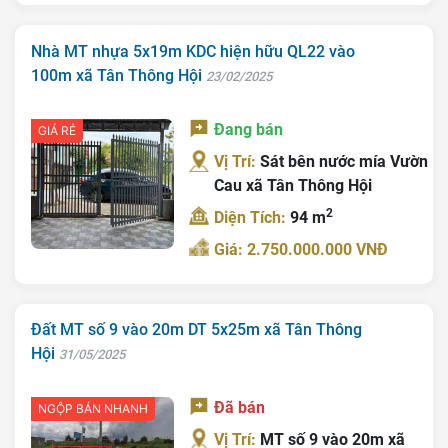
Nhà MT nhựa 5x19m KDC hiện hữu QL22 vào
100m xã Tân Thông Hội
23/02/2025
Đang bán
GIÁ RẺ
Vị Trí:
Sát bên nước mía Vườn
Cau xã Tân Thông Hội
2
Diện Tích:
94 m
Giá: 2.750.000.000 VNĐ
Đất MT số 9 vào 20m DT 5x25m xã Tân Thông
Hội
31/05/2025
Đã bán
NGỘP BÁN NHANH
Vị Trí:
MT số 9 vào 20m xã