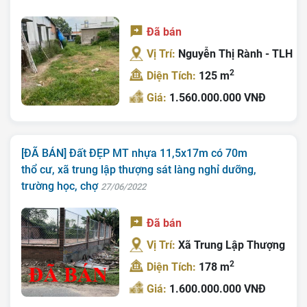
Đã bán
Vị Trí:
Nguyễn Thị Rành - TLH
2
Diện Tích:
125 m
Giá:
1.560.000.000 VNĐ
[ĐÃ BÁN] Đất ĐẸP MT nhựa 11,5x17m có 70m
thổ cư, xã trung lập thượng sát làng nghỉ dưỡng,
trường học, chợ
27/06/2022
Đã bán
Vị Trí:
Xã Trung Lập Thượng
2
Diện Tích:
178 m
Giá:
1.600.000.000 VNĐ