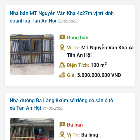
Bán Đất
Nhà bán MT Nguyễn Văn Khạ 4x27m vị trí kinh
doanh xã Tân An Hội
23/02/2025
Nhà Bán
Đang bán
Nhà Đất Giá Tốt
Vị Trí:
MT Nguyễn Văn Khạ xã
Ký Gửi
Tân An Hội
Liên Hệ
2
Diện Tích:
100 m
Giá:
3.000.000.000 VNĐ
Tin Tức
Tra Quy Hoạch
Nhà đường Ba Lăng 8x6m sổ riêng có sân ô tô
xã Tân An Hội
31/05/2025
Đã bán
Vị Trí:
Ba lăng