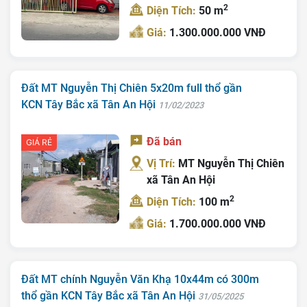
2
Diện Tích:
50 m
Giá:
1.300.000.000 VNĐ
Đất MT Nguyễn Thị Chiên 5x20m full thổ gần
KCN Tây Bắc xã Tân An Hội
11/02/2023
Đã bán
GIÁ RẺ
Vị Trí:
MT Nguyễn Thị Chiên
xã Tân An Hội
2
Diện Tích:
100 m
Giá:
1.700.000.000 VNĐ
Đất MT chính Nguyễn Văn Khạ 10x44m có 300m
thổ gần KCN Tây Bắc xã Tân An Hội
31/05/2025