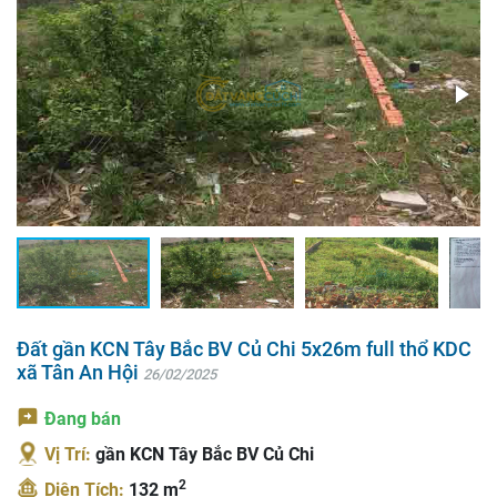
Đất gần KCN Tây Bắc BV Củ Chi 5x26m full thổ KDC
xã Tân An Hội
26/02/2025
Đang bán
Vị Trí:
gần KCN Tây Bắc BV Củ Chi
2
Diện Tích:
132 m