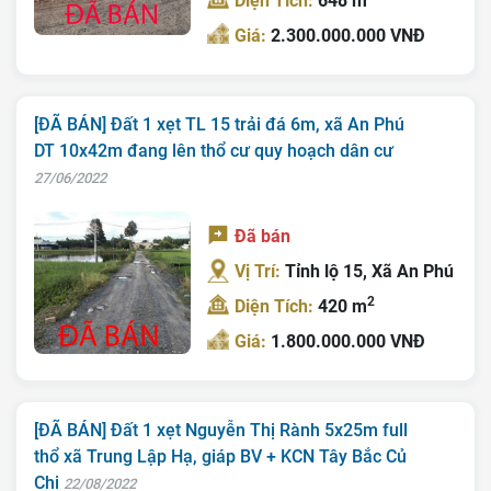
Diện Tích:
648 m
Giá:
2.300.000.000 VNĐ
[ĐÃ BÁN] Đất 1 xẹt TL 15 trải đá 6m, xã An Phú
DT 10x42m đang lên thổ cư quy hoạch dân cư
27/06/2022
Đã bán
Vị Trí:
Tỉnh lộ 15, Xã An Phú
2
Diện Tích:
420 m
Giá:
1.800.000.000 VNĐ
[ĐÃ BÁN] Đất 1 xẹt Nguyễn Thị Rành 5x25m full
thổ xã Trung Lập Hạ, giáp BV + KCN Tây Bắc Củ
Chi
22/08/2022