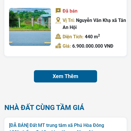
Đã bán
Vị Trí:
Nguyễn Văn Khạ xã Tân
An Hội
2
Diện Tích:
440 m
Giá:
6.900.000.000 VNĐ
Xem Thêm
NHÀ ĐẤT CÙNG TẦM GIÁ
[ĐÃ BÁN] Đất MT trung tâm xã Phú Hòa Đông