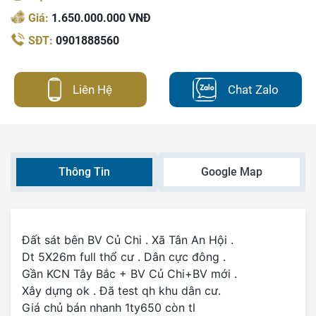
Giá:
1.650.000.000 VNĐ
SĐT:
0901888560
Liên Hệ
Chat Zalo
Thông Tin
Google Map
Đất sát bên BV Củ Chi . Xã Tân An Hội .
Dt 5X26m full thổ cư . Dân cực đông .
Gần KCN Tây Bắc + BV Củ Chi+BV mới .
Xây dựng ok . Đã test qh khu dân cư.
Giá chủ bán nhanh 1ty650 còn tl