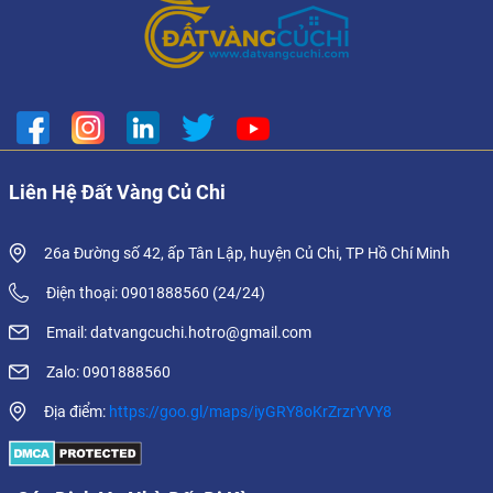
Liên Hệ Đất Vàng Củ Chi
26a Đường số 42, ấp Tân Lập, huyện Củ Chi, TP Hồ Chí Minh
Điện thoại: 0901888560 (24/24)
Email: datvangcuchi.hotro@gmail.com
Zalo: 0901888560
Địa điểm:
https://goo.gl/maps/iyGRY8oKrZrzrYVY8