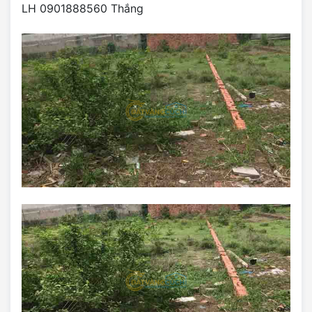
LH 0901888560 Thắng