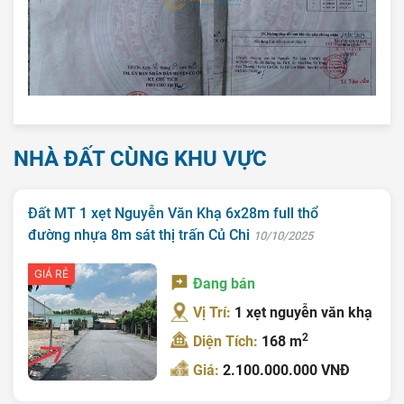
NHÀ ĐẤT CÙNG KHU VỰC
Đất MT 1 xẹt Nguyễn Văn Khạ 6x28m full thổ
đường nhựa 8m sát thị trấn Củ Chi
10/10/2025
GIÁ RẺ
Đang bán
Vị Trí:
1 xẹt nguyễn văn khạ
2
Diện Tích:
168 m
Trang chủ
Giá:
2.100.000.000 VNĐ
Giới Thiệu