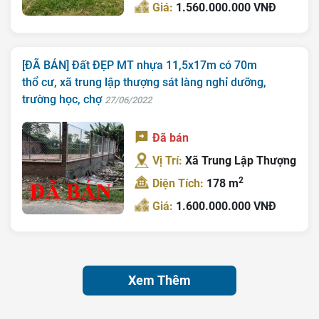
Giá:
1.560.000.000 VNĐ
[ĐÃ BÁN] Đất ĐẸP MT nhựa 11,5x17m có 70m
thổ cư, xã trung lập thượng sát làng nghỉ dưỡng,
trường học, chợ
27/06/2022
Đã bán
Vị Trí:
Xã Trung Lập Thượng
2
Diện Tích:
178 m
Giá:
1.600.000.000 VNĐ
Xem Thêm