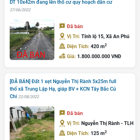
DT 10x42m đang lên thổ cư quy hoạch dân cư
27/06/2022
Đã bán
Vị Trí:
Tỉnh lộ 15, Xã An Phú
2
Diện Tích:
420 m
Giá:
1.800.000.000 VNĐ
[ĐÃ BÁN] Đất 1 xẹt Nguyễn Thị Rành 5x25m full
thổ xã Trung Lập Hạ, giáp BV + KCN Tây Bắc Củ
Chi
22/08/2022
Đã bán
Vị Trí:
Nguyễn Thị Rành - TLH
2
Diện Tích:
125 m