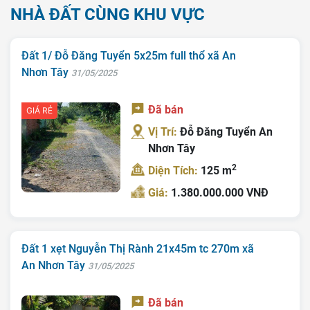
NHÀ ĐẤT CÙNG KHU VỰC
Trang chủ
Đất 1/ Đỗ Đăng Tuyển 5x25m full thổ xã An
Giới Thiệu
Nhơn Tây
31/05/2025
Bán Đất
Đã bán
GIÁ RẺ
Nhà Bán
Vị Trí:
Đỗ Đăng Tuyển An
Nhơn Tây
Nhà Đất Giá Tốt
2
Diện Tích:
125 m
Ký Gửi
Giá:
1.380.000.000 VNĐ
Liên Hệ
Tin Tức
Đất 1 xẹt Nguyễn Thị Rành 21x45m tc 270m xã
Tra Quy Hoạch
An Nhơn Tây
31/05/2025
Đã bán