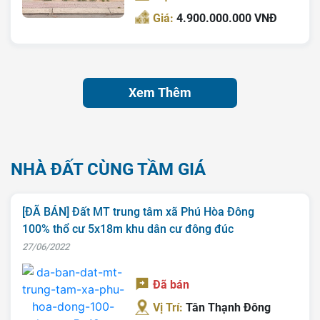
Giá:
4.900.000.000 VNĐ
Xem Thêm
NHÀ ĐẤT CÙNG TẦM GIÁ
[ĐÃ BÁN] Đất MT trung tâm xã Phú Hòa Đông
100% thổ cư 5x18m khu dân cư đông đúc
27/06/2022
Đã bán
Vị Trí:
Tân Thạnh Đông