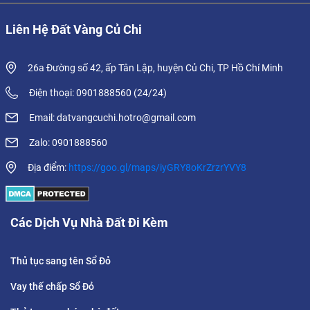
Liên Hệ Đất Vàng Củ Chi
26a Đường số 42, ấp Tân Lập, huyện Củ Chi, TP Hồ Chí Minh
Điện thoại: 0901888560 (24/24)
Email: datvangcuchi.hotro@gmail.com
Zalo: 0901888560
Địa điểm:
https://goo.gl/maps/iyGRY8oKrZrzrYVY8
Các Dịch Vụ Nhà Đất Đi Kèm
Thủ tục sang tên Sổ Đỏ
Vay thế chấp Sổ Đỏ