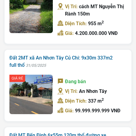
Vị Trí:
cách MT Nguyễn Thị
Rành 150m
2
Diện Tích:
955 m
Giá:
4.200.000.000 VNĐ
Đất 2MT xã An Nhơn Tây Củ Chi: 9x30m 337m2
full thổ
31/05/2025
GIÁ RẺ
Đang bán
Vị Trí:
An Nhơn Tây
2
Diện Tích:
337 m
Giá:
99.999.999.999 VNĐ
Đất MT Bến Đình 6x55m 120m thổ đường xe