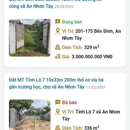
công xã An Nhơn Tây
29/08/2022
Đang bán
Vị Trí:
201-175 Bến Đình, An
Nhơn Tây
2
Diện Tích:
329 m
Giá:
3.000.000.000 VNĐ
Đất MT Tỉnh Lộ 7 10x33m 200m thổ có vỉa hè
gần trường học, chợ xã An Nhơn Tây
11/02/2023
Đã bán
Vị Trí:
Tỉnh Lộ 7 xã An Nhơn
Tây
2
Diện Tích:
336 m