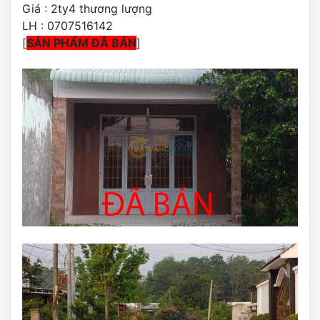
Giá : 2ty4 thương lượng
LH : 0707516142
[
SẢN PHẨM ĐÃ BÁN
]