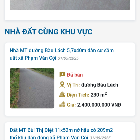
Liên Hệ
Tin Tức
NHÀ ĐẤT CÙNG KHU VỰC
Tra Quy Hoạch
Nhà MT đường Bàu Lách 5,7x40m dân cư sầm
uất xã Phạm Văn Cội
31/05/2025
Đã bán
Vị Trí:
đường Bàu Lách
2
Diện Tích:
230 m
Giá:
2.400.000.000 VNĐ
Đất MT Bùi Thị Điệt 11x52m nở hậu có 209m2
thổ khu dân đông xã Phạm Văn Cội
31/05/2025