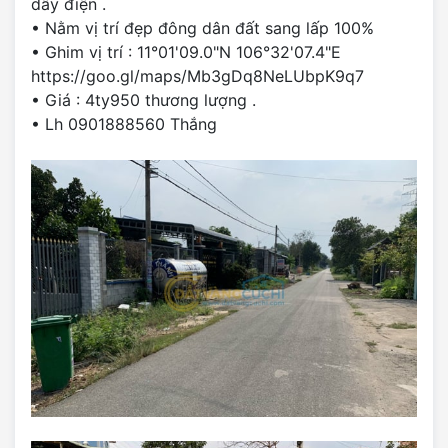
dây điện .
• Nằm vị trí đẹp đông dân đất sang lấp 100%
• Ghim vị trí : 11°01'09.0"N 106°32'07.4"E
https://goo.gl/maps/Mb3gDq8NeLUbpK9q7
• Giá : 4ty950 thương lượng .
• Lh 0901888560 Thắng