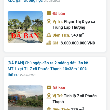
KDC gần trường học
27/06/2022
Đã bán
Vị Trí:
Phạm Thị Điệp xã
Trung Lập Thượng
2
Diện Tích:
540 m
Giá:
3.000.000.000 VNĐ
[ĐÃ BÁN] Chủ ngộp cần ra 2 miếng đất liền kề
MT 1 xẹt TL 7 xã Phước Thạnh 10x38m 100%
thổ cư
27/06/2022
Đã bán
Vị Trí:
Tỉnh lộ 7 xã Phước
Thạnh
2
Diện Tích:
379 m