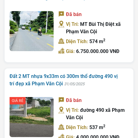
Đã bán
Vị Trí:
MT Bùi Thị Điệt xã
Phạm Văn Cội
2
Diện Tích:
574 m
Giá:
6.750.000.000 VNĐ
Đất 2 MT nhựa 9x33m có 300m thổ đường 490 vị
trí đẹp xã Phạm Văn Cội
31/05/2025
Đã bán
GIÁ RẺ
Vị Trí:
đường 490 xã Phạm
Văn Cội
2
Diện Tích:
537 m
Giá:
4.000.000.000 VNĐ