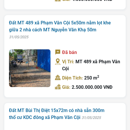
Đất MT 489 xã Phạm Văn Cội 5x50m nằm lọt khe
giữa 2 nhà cách MT Nguyễn Văn Khạ 50m
31/05/2025
Đã bán
Vị Trí:
MT 489 xã Phạm Văn
Cội
2
Diện Tích:
250 m
Giá:
2.500.000.000 VNĐ
Đất MT Bùi Thị Điệt 15x72m có nhà sẵn 300m
thổ cư KDC đông xã Phạm Văn Cội
31/05/2025