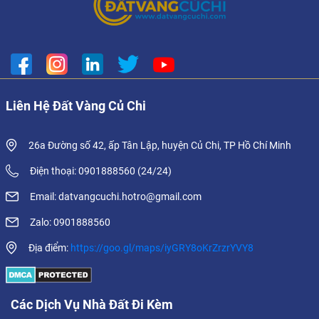
Liên Hệ Đất Vàng Củ Chi
26a Đường số 42, ấp Tân Lập, huyện Củ Chi, TP Hồ Chí Minh
Điện thoại: 0901888560 (24/24)
Email: datvangcuchi.hotro@gmail.com
Zalo: 0901888560
Địa điểm:
https://goo.gl/maps/iyGRY8oKrZrzrYVY8
Các Dịch Vụ Nhà Đất Đi Kèm