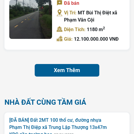
Đã bán
Vị Trí:
MT Bùi Thị Điệt xã
Phạm Văn Cội
2
Diện Tích:
1180 m
Giá:
12.100.000.000 VNĐ
Xem Thêm
NHÀ ĐẤT CÙNG TẦM GIÁ
[ĐÃ BÁN] Đất 2MT 100 thổ cư, đường nhựa
Phạm Thị Điệp xã Trung Lập Thượng 13x47m