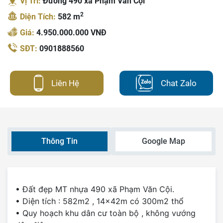
Vị Trí:
Đường 490 xã Phạm Văn Cội
2
Diện Tích:
582 m
Giá:
4.950.000.000 VNĐ
SĐT:
0901888560
Liên Hệ
Chat Zalo
Thông Tin
Google Map
• Đất đẹp MT nhựa 490 xã Phạm Văn Cội.
• Diện tích : 582m2 , 14x42m có 300m2 thổ
• Quy hoạch khu dân cư toàn bộ , không vướng