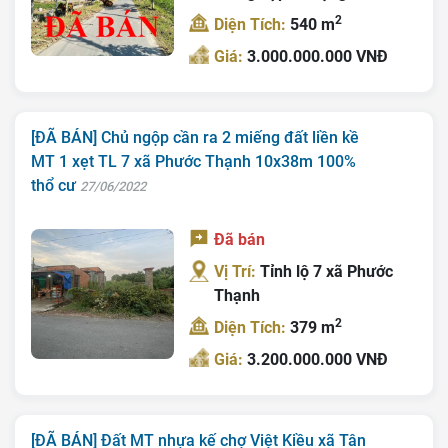
2
Diện Tích:
540 m
Giá:
3.000.000.000 VNĐ
[ĐÃ BÁN] Chủ ngộp cần ra 2 miếng đất liền kề
MT 1 xẹt TL 7 xã Phước Thạnh 10x38m 100%
thổ cư
27/06/2022
Đã bán
Vị Trí:
Tỉnh lộ 7 xã Phước
Thạnh
2
Diện Tích:
379 m
Giá:
3.200.000.000 VNĐ
[ĐÃ BÁN] Đất MT nhựa kế chợ Việt Kiều xã Tân