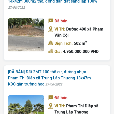
14x42m 300m2 thổ, đông dân đất sang lấp 100%
27/06/2022
Đã bán
Vị Trí:
Đường 490 xã Phạm
Văn Cội
2
Diện Tích:
582 m
Giá:
4.950.000.000 VNĐ
[ĐÃ BÁN] Đất 2MT 100 thổ cư, đường nhựa
Phạm Thị Điệp xã Trung Lập Thượng 13x47m
KDC gần trường học
27/06/2022
Đã bán
Vị Trí:
Phạm Thị Điệp xã
Trung Lập Thượng