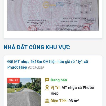
NHÀ ĐẤT CÙNG KHU VỰC
Đất MT nhựa 5x18m QH hiện hữu giá rẻ 1ty1 xã
Phước Hiệp
02/03/2025
Đang bán
GIÁ RẺ
Vị Trí:
MT nhựa xã Phước
Hiệp
Trang chủ
2
Diện Tích:
93 m