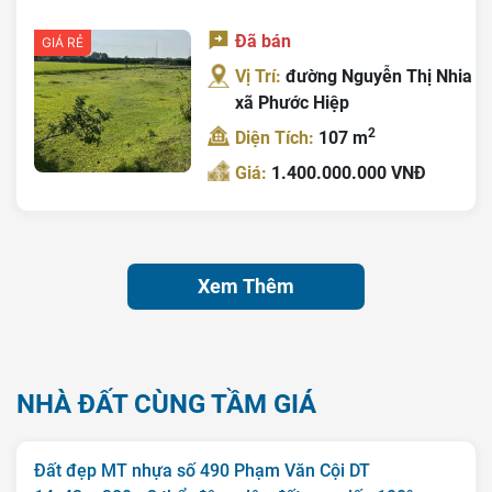
Đã bán
GIÁ RẺ
Vị Trí:
đường Nguyễn Thị Nhia
xã Phước Hiệp
2
Diện Tích:
107 m
Giá:
1.400.000.000 VNĐ
Xem Thêm
NHÀ ĐẤT CÙNG TẦM GIÁ
Đất đẹp MT nhựa số 490 Phạm Văn Cội DT