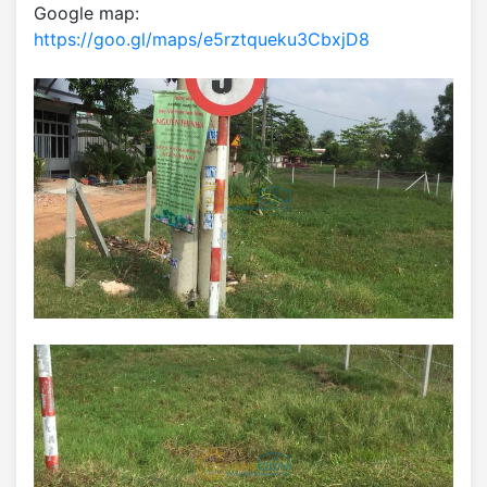
Google map:
https://goo.gl/maps/e5rztqueku3CbxjD8