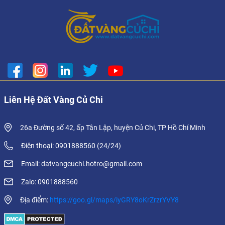
Liên Hệ Đất Vàng Củ Chi
26a Đường số 42, ấp Tân Lập, huyện Củ Chi, TP Hồ Chí Minh
Điện thoại: 0901888560 (24/24)
Email: datvangcuchi.hotro@gmail.com
Zalo: 0901888560
Địa điểm:
https://goo.gl/maps/iyGRY8oKrZrzrYVY8