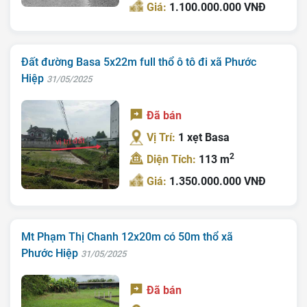
Giới Thiệu
Giá:
1.100.000.000 VNĐ
Bán Đất
Nhà Bán
Đất đường Basa 5x22m full thổ ô tô đi xã Phước
Hiệp
31/05/2025
Nhà Đất Giá Tốt
Đã bán
Ký Gửi
Vị Trí:
1 xẹt Basa
Liên Hệ
2
Diện Tích:
113 m
Tin Tức
Giá:
1.350.000.000 VNĐ
Tra Quy Hoạch
Mt Phạm Thị Chanh 12x20m có 50m thổ xã
Phước Hiệp
31/05/2025
Đã bán