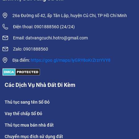
26a Đường số 42, ấp Tân Lập, huyện Củ Chi, TP Hồ Chí Minh
Điện thoại: 0901888560 (24/24)
Email: datvangcuchi.hotro@gmail.com
Zalo: 0901888560
Địa điểm:
https://goo.gl/maps/iyGRY8oKrZrzrYVY8
Các Dịch Vụ Nhà Đất Đi Kèm
Thủ tục sang tên Sổ Đỏ
Vay thế chấp Sổ Đỏ
Thủ tục mua bán nhà đất
Chuyển mục đích sử dụng đất