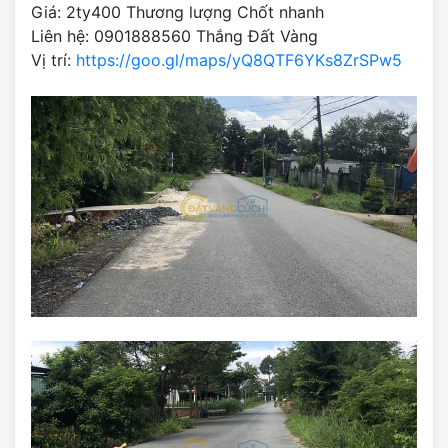
Giá: 2ty400 Thương lượng Chốt nhanh
Liên hệ: 0901888560 Thắng Đất Vàng
Vị trí:
https://goo.gl/maps/yQ8QTF6YKs8ZrSPw5