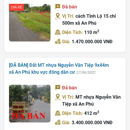
Đã bán
GIÁ RẺ
Vị Trí:
cách Tỉnh Lộ 15 chỉ
500m xã An Phú
2
Diện Tích:
110 m
Giá:
1.470.000.000 VNĐ
[ĐÃ BÁN] Đất MT nhựa Nguyễn Văn Tiệp 9x44m
xã An Phú khu vực đông dân cư
27/06/2022
Đã bán
Vị Trí:
MT nhựa Nguyễn Văn
Tiệp xã An Phú
2
Diện Tích:
412 m
Giá:
3.400.000.000 VNĐ