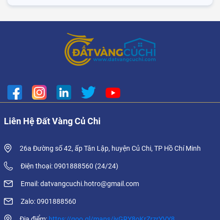
Liên Hệ Đất Vàng Củ Chi
26a Đường số 42, ấp Tân Lập, huyện Củ Chi, TP Hồ Chí Minh
Điện thoại: 0901888560 (24/24)
Email: datvangcuchi.hotro@gmail.com
Zalo: 0901888560
Địa điểm:
https://goo.gl/maps/iyGRY8oKrZrzrYVY8