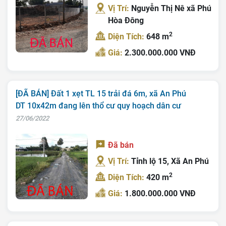
Vị Trí:
Nguyễn Thị Nê xã Phú
Hòa Đông
2
Diện Tích:
648 m
Giá:
2.300.000.000 VNĐ
[ĐÃ BÁN] Đất 1 xẹt TL 15 trải đá 6m, xã An Phú
DT 10x42m đang lên thổ cư quy hoạch dân cư
27/06/2022
Đã bán
Vị Trí:
Tỉnh lộ 15, Xã An Phú
2
Diện Tích:
420 m
Giá:
1.800.000.000 VNĐ