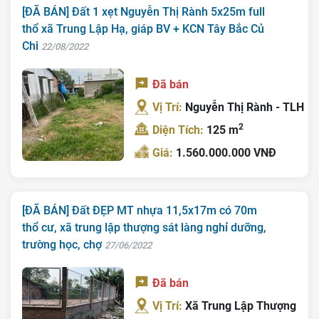
[ĐÃ BÁN] Đất 1 xẹt Nguyễn Thị Rành 5x25m full
thổ xã Trung Lập Hạ, giáp BV + KCN Tây Bắc Củ
Chi
22/08/2022
Đã bán
Vị Trí:
Nguyễn Thị Rành - TLH
2
Diện Tích:
125 m
Giá:
1.560.000.000 VNĐ
[ĐÃ BÁN] Đất ĐẸP MT nhựa 11,5x17m có 70m
thổ cư, xã trung lập thượng sát làng nghỉ dưỡng,
trường học, chợ
27/06/2022
Đã bán
Vị Trí:
Xã Trung Lập Thượng