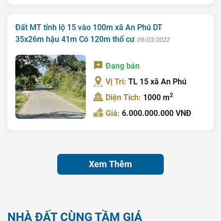
Đất MT tỉnh lộ 15 vào 100m xã An Phú DT
35x26m hậu 41m Có 120m thổ cư
09/03/2022
Đang bán
Vị Trí:
TL 15 xã An Phú
2
Diện Tích:
1000 m
Giá:
6.000.000.000 VNĐ
Xem Thêm
NHÀ ĐẤT CÙNG TẦM GIÁ