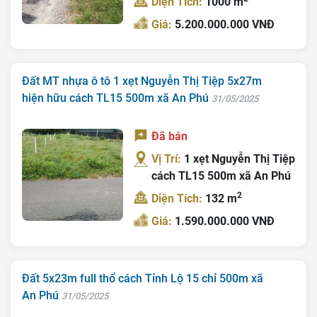
Diện Tích:
1000 m
Giới Thiệu
Giá:
5.200.000.000 VNĐ
Bán Đất
Nhà Bán
Đất MT nhựa ô tô 1 xẹt Nguyễn Thị Tiệp 5x27m
hiện hữu cách TL15 500m xã An Phú
31/05/2025
Nhà Đất Giá Tốt
Ký Gửi
Đã bán
Vị Trí:
1 xẹt Nguyễn Thị Tiệp
Liên Hệ
cách TL15 500m xã An Phú
Tin Tức
2
Diện Tích:
132 m
Tra Quy Hoạch
Giá:
1.590.000.000 VNĐ
Đất 5x23m full thổ cách Tỉnh Lộ 15 chỉ 500m xã
An Phú
31/05/2025