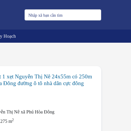
uy Hoạch
 1 xẹt Nguyễn Thị Nê 24x55m có 250m
a Đông đường ô tô nhà dân cực đông
ễn Thị Nê xã Phú Hòa Đông
2
1275 m