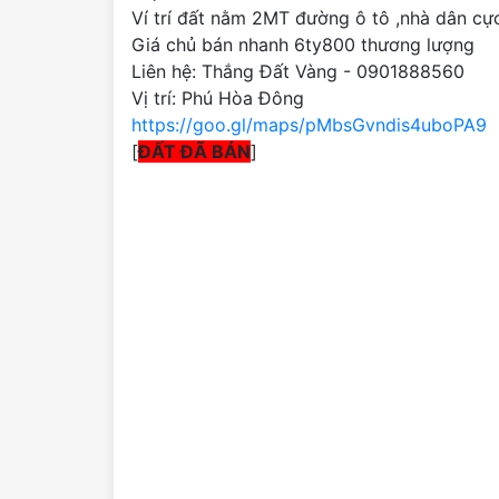
Ví trí đất nằm 2MT đường ô tô ,nhà dân c
Giá chủ bán nhanh 6ty800 thương lượng
Liên hệ: Thắng Đất Vàng - 0901888560
Vị trí: Phú Hòa Đông
https://goo.gl/maps/pMbsGvndis4uboPA9
[
ĐẤT ĐÃ BÁN
]