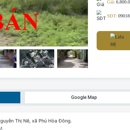
Giá:
6.800.
SĐT:
09018
Google Map
Nguyễn Thị Nê, xã Phú Hòa Đông.
ư.