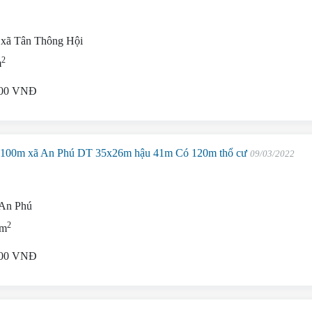
 xã Tân Thông Hội
2
m
000 VNĐ
ào 100m xã An Phú DT 35x26m hậu 41m Có 120m thổ cư
09/03/2022
 An Phú
2
 m
000 VNĐ