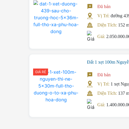
Đã bán
Vị Trí:
đường 43
Diện Tích:
152 
Giá:
2.050.000.
Đất 1 xẹt 100m Nguyễ
GIÁ RẺ
Đã bán
Vị Trí:
1 xẹt Ng
Diện Tích:
137 
Giá:
1.400.000.