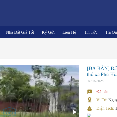
Nhà Đất Giá Tốt
Ký Gửi
Liên Hệ
Tin Tức
Tra Q
[ĐÃ BÁN] Đất
thổ xã Phú Hò
31/05/2025
Đã bán
Vị Trí:
Nguy
Diện Tích: