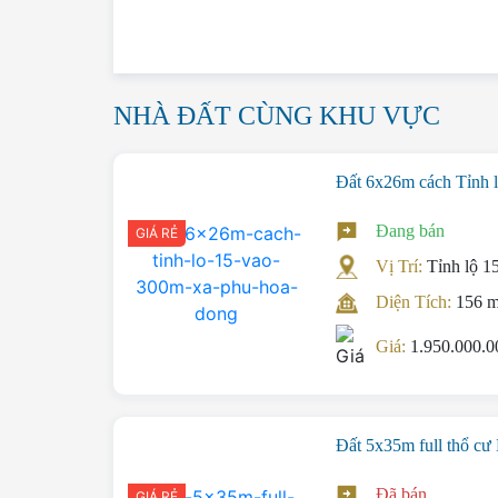
NHÀ ĐẤT CÙNG KHU VỰC
Đất 6x26m cách Tỉnh 
Đang bán
GIÁ RẺ
Vị Trí:
Tỉnh lộ 1
Diện Tích:
156 
Giá:
1.950.000.
Đất 5x35m full thổ 
Đã bán
GIÁ RẺ