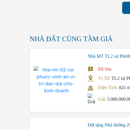
NHÀ ĐẤT CÙNG TẦM GIÁ
Nhà MT TL2 xã Phước 
Đã bán
Vị Trí:
TL2 xã P
Diện Tích:
821 
Giá:
5.000.000.
Đất tặng Nhà đường 2