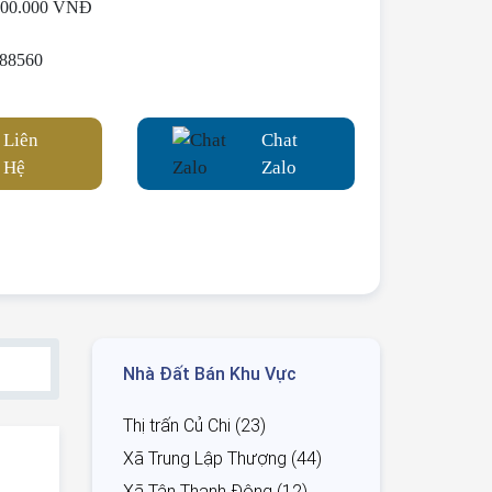
000.000 VNĐ
88560
Liên
Chat
Hệ
Zalo
Nhà Đất Bán Khu Vực
Thị trấn Củ Chi (23)
Xã Trung Lập Thượng (44)
Xã Tân Thạnh Đông (12)