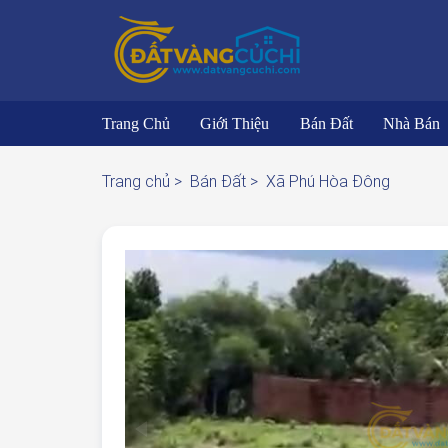
Trang Chủ
Giới Thiệu
Bán Đất
Nhà Bán
Trang chủ >
Bán Đất >
Xã Phú Hòa Đông