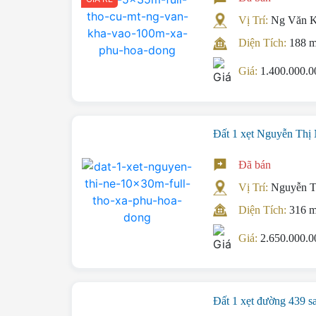
Vị Trí:
Ng Văn K
Diện Tích:
188 
Giá:
1.400.000.
Đất 1 xẹt Nguyễn Thị
Đã bán
Vị Trí:
Nguyễn T
Diện Tích:
316 
Giá:
2.650.000.
Đất 1 xẹt đường 439 s