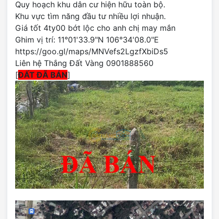
Quy hoạch khu dân cư hiện hữu toàn bộ.
Khu vực tìm năng đầu tư nhiều lợi nhuận.
Giá tốt 4ty00 bớt lộc cho anh chị may mắn
Ghim vị trí: 11°01'33.9"N 106°34'08.0"E
https://goo.gl/maps/MNVefs2LgzfXbiDs5
Liên hệ Thắng Đất Vàng 0901888560
[
ĐẤT ĐÃ BÁN
]