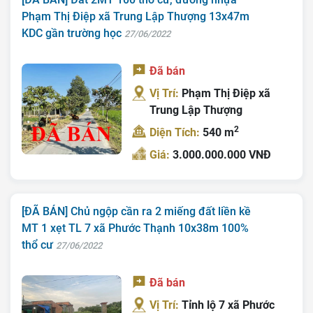
Phạm Thị Điệp xã Trung Lập Thượng 13x47m
KDC gần trường học
27/06/2022
Đã bán
Vị Trí:
Phạm Thị Điệp xã
Trung Lập Thượng
2
Diện Tích:
540 m
Giá:
3.000.000.000 VNĐ
[ĐÃ BÁN] Chủ ngộp cần ra 2 miếng đất liền kề
MT 1 xẹt TL 7 xã Phước Thạnh 10x38m 100%
thổ cư
27/06/2022
Đã bán
Vị Trí:
Tỉnh lộ 7 xã Phước