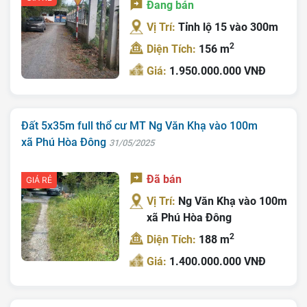
Đang bán
Trang chủ
Vị Trí:
Tỉnh lộ 15 vào 300m
Giới Thiệu
2
Diện Tích:
156 m
Bán Đất
Giá:
1.950.000.000 VNĐ
Nhà Bán
Nhà Đất Giá Tốt
Đất 5x35m full thổ cư MT Ng Văn Khạ vào 100m
xã Phú Hòa Đông
31/05/2025
Ký Gửi
Liên Hệ
Đã bán
GIÁ RẺ
Vị Trí:
Ng Văn Khạ vào 100m
Tin Tức
xã Phú Hòa Đông
Tra Quy Hoạch
2
Diện Tích:
188 m
Giá:
1.400.000.000 VNĐ