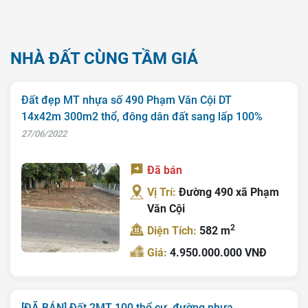
NHÀ ĐẤT CÙNG TẦM GIÁ
Đất đẹp MT nhựa số 490 Phạm Văn Cội DT
14x42m 300m2 thổ, đông dân đất sang lấp 100%
27/06/2022
Đã bán
Vị Trí:
Đường 490 xã Phạm
Văn Cội
2
Diện Tích:
582 m
Giá:
4.950.000.000 VNĐ
[ĐÃ BÁN] Đất 2MT 100 thổ cư, đường nhựa