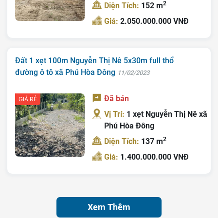
2
Diện Tích:
152 m
Giá:
2.050.000.000 VNĐ
Đất 1 xẹt 100m Nguyễn Thị Nê 5x30m full thổ
đường ô tô xã Phú Hòa Đông
11/02/2023
Đã bán
GIÁ RẺ
Vị Trí:
1 xẹt Nguyễn Thị Nê xã
Phú Hòa Đông
2
Diện Tích:
137 m
Giá:
1.400.000.000 VNĐ
Xem Thêm