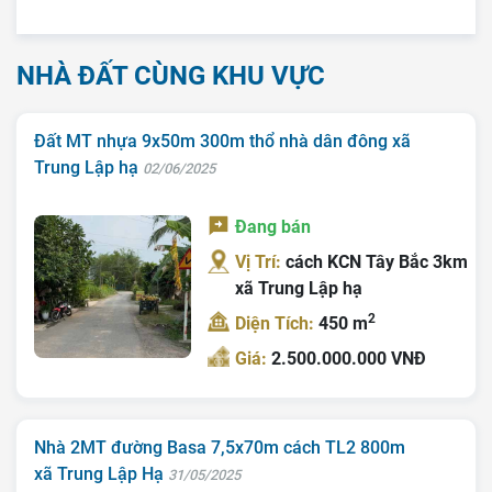
NHÀ ĐẤT CÙNG KHU VỰC
Trang chủ
Giới Thiệu
Đất MT nhựa 9x50m 300m thổ nhà dân đông xã
Bán Đất
Trung Lập hạ
02/06/2025
Nhà Bán
Đang bán
Nhà Đất Giá Tốt
Vị Trí:
cách KCN Tây Bắc 3km
xã Trung Lập hạ
Ký Gửi
2
Diện Tích:
450 m
Liên Hệ
Giá:
2.500.000.000 VNĐ
Tin Tức
Tra Quy Hoạch
Nhà 2MT đường Basa 7,5x70m cách TL2 800m
xã Trung Lập Hạ
31/05/2025