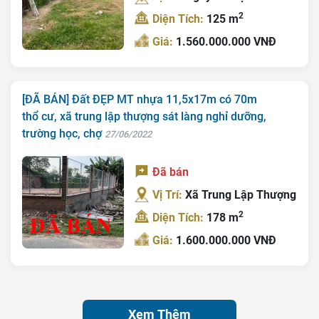
2
Diện Tích:
125 m
Giá:
1.560.000.000 VNĐ
[ĐÃ BÁN] Đất ĐẸP MT nhựa 11,5x17m có 70m
thổ cư, xã trung lập thượng sát làng nghỉ dưỡng,
trường học, chợ
27/06/2022
Đã bán
Vị Trí:
Xã Trung Lập Thượng
2
Diện Tích:
178 m
Giá:
1.600.000.000 VNĐ
Xem Thêm