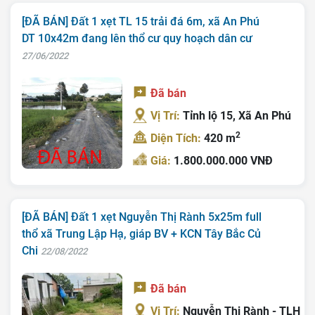
[ĐÃ BÁN] Đất 1 xẹt TL 15 trải đá 6m, xã An Phú
DT 10x42m đang lên thổ cư quy hoạch dân cư
27/06/2022
Đã bán
Vị Trí:
Tỉnh lộ 15, Xã An Phú
2
Diện Tích:
420 m
Giá:
1.800.000.000 VNĐ
[ĐÃ BÁN] Đất 1 xẹt Nguyễn Thị Rành 5x25m full
thổ xã Trung Lập Hạ, giáp BV + KCN Tây Bắc Củ
Chi
22/08/2022
Đã bán
Vị Trí:
Nguyễn Thị Rành - TLH