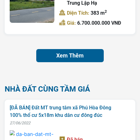
Trung Lập Hạ
2
Diện Tích:
383 m
Giá:
6.700.000.000 VNĐ
Xem Thêm
NHÀ ĐẤT CÙNG TẦM GIÁ
[ĐÃ BÁN] Đất MT trung tâm xã Phú Hòa Đông
100% thổ cư 5x18m khu dân cư đông đúc
27/06/2022
Đã bán