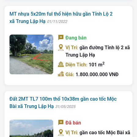
MT nhựa 5x20m ful thổ hiện hữu gần Tỉnh Lộ 2
xã Trung Lập Hạ
01/11/2022
Đang bán
Vị Trí:
gần đường Tỉnh lộ 2 xã
Trung Lập Hạ
2
Diện Tích:
101 m
Giá:
1.800.000.000 VNĐ
Đất 2MT TL7 100m thổ 10x38m gần cao tốc Mộc
Bài xã Trung Lập Hạ
31/05/2025
Đã bán
Vị Trí:
gần cao tốc Mộc Bài xã