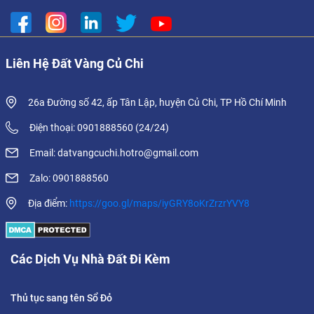
Liên Hệ Đất Vàng Củ Chi
26a Đường số 42, ấp Tân Lập, huyện Củ Chi, TP Hồ Chí Minh
Điện thoại: 0901888560 (24/24)
Email: datvangcuchi.hotro@gmail.com
Zalo: 0901888560
Địa điểm:
https://goo.gl/maps/iyGRY8oKrZrzrYVY8
Các Dịch Vụ Nhà Đất Đi Kèm
Thủ tục sang tên Sổ Đỏ