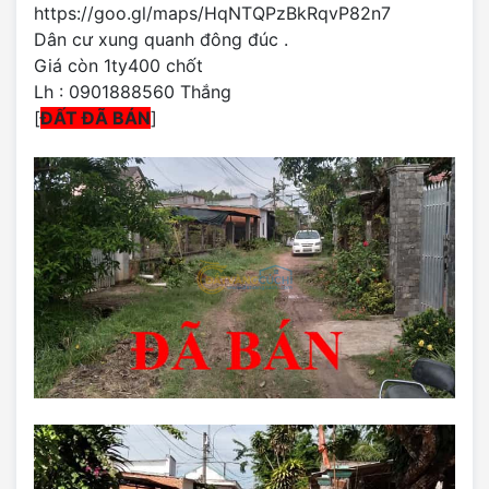
https://goo.gl/maps/HqNTQPzBkRqvP82n7
Dân cư xung quanh đông đúc .
Giá còn 1ty400 chốt
Lh : 0901888560 Thắng
[
ĐẤT ĐÃ BÁN
]