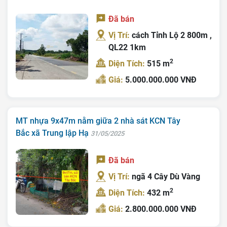
Đã bán
Vị Trí:
cách Tỉnh Lộ 2 800m ,
QL22 1km
2
Diện Tích:
515 m
Giá:
5.000.000.000 VNĐ
MT nhựa 9x47m nằm giữa 2 nhà sát KCN Tây
Bắc xã Trung lập Hạ
31/05/2025
Đã bán
Vị Trí:
ngã 4 Cây Dù Vàng
2
Diện Tích:
432 m
Giá:
2.800.000.000 VNĐ