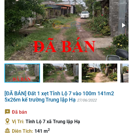
[ĐÃ BÁN] Đất 1 xẹt Tỉnh Lộ 7 vào 100m 141m2
5x26m kế trường Trung lập Hạ
27/06/2022
Đã bán
Vị Trí:
Tỉnh Lộ 7 xã Trung lập Hạ
2
Diện Tích:
141 m