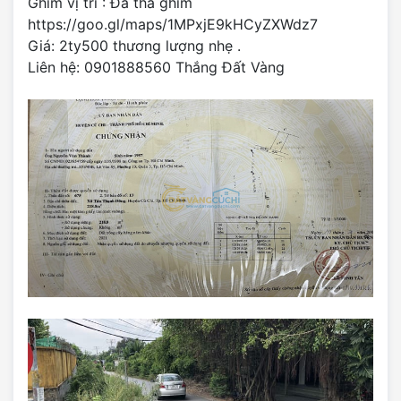
Ghim vị trí : Đã thả ghim
https://goo.gl/maps/1MPxjE9kHCyZXWdz7
Giá: 2ty500 thương lượng nhẹ .
Liên hệ: 0901888560 Thắng Đất Vàng