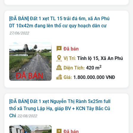
[ĐÃ BÁN] Đất 1 xẹt TL 15 trải đá 6m, xã An Phú
DT 10x42m đang lên thổ cư quy hoạch dân cư
27/06/2022
Đã bán
Vị Trí:
Tỉnh lộ 15, Xã An Phú
2
Diện Tích:
420 m
Giá:
1.800.000.000 VNĐ
[ĐÃ BÁN] Đất 1 xẹt Nguyễn Thị Rành 5x25m full
thổ xã Trung Lập Hạ, giáp BV + KCN Tây Bắc Củ
Chi
22/08/2022
Đã bán