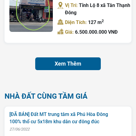
Vị Trí:
Tỉnh Lộ 8 xã Tân Thạnh
Đông
2
Diện Tích:
127 m
Giá:
6.500.000.000 VNĐ
Xem Thêm
NHÀ ĐẤT CÙNG TẦM GIÁ
[ĐÃ BÁN] Đất MT trung tâm xã Phú Hòa Đông
100% thổ cư 5x18m khu dân cư đông đúc
27/06/2022