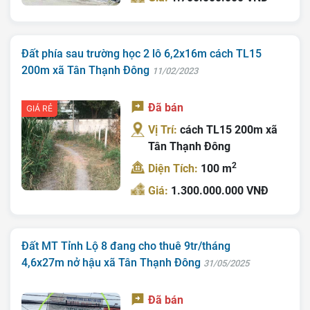
Đất phía sau trường học 2 lô 6,2x16m cách TL15
200m xã Tân Thạnh Đông
11/02/2023
Đã bán
GIÁ RẺ
Vị Trí:
cách TL15 200m xã
Tân Thạnh Đông
2
Diện Tích:
100 m
Giá:
1.300.000.000 VNĐ
Đất MT Tỉnh Lộ 8 đang cho thuê 9tr/tháng
4,6x27m nở hậu xã Tân Thạnh Đông
31/05/2025
Đã bán