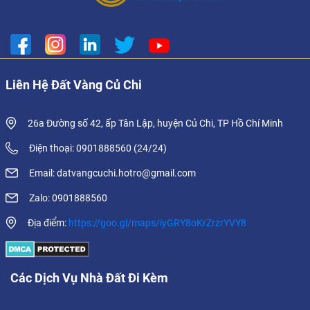
Liên Hệ Đất Vàng Củ Chi
26a Đường số 42, ấp Tân Lập, huyện Củ Chi, TP Hồ Chí Minh
Điện thoại: 0901888560 (24/24)
Email: datvangcuchi.hotro@gmail.com
Zalo: 0901888560
Địa điểm:
https://goo.gl/maps/iyGRY8oKrZrzrYVY8
Các Dịch Vụ Nhà Đất Đi Kèm