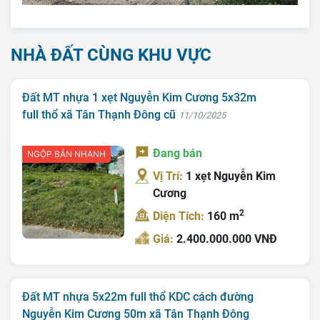
Liên Hệ
Tin Tức
NHÀ ĐẤT CÙNG KHU VỰC
Tra Quy Hoạch
Đất MT nhựa 1 xẹt Nguyễn Kim Cương 5x32m
full thổ xã Tân Thạnh Đông cũ
11/10/2025
Đang bán
NGỘP BÁN NHANH
Vị Trí:
1 xẹt Nguyễn Kim
Cương
2
Diện Tích:
160 m
Giá:
2.400.000.000 VNĐ
Đất MT nhựa 5x22m full thổ KDC cách đường
Nguyễn Kim Cương 50m xã Tân Thạnh Đông