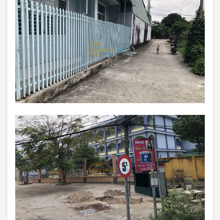
Trang chủ
Giới Thiệu
Bán Đất
Nhà Bán
Nhà Đất Giá Tốt
Ký Gửi