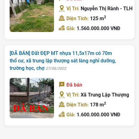
Vị Trí:
Nguyễn Thị Rành - TLH
2
Diện Tích:
125 m
Giá:
1.560.000.000 VNĐ
[ĐÃ BÁN] Đất ĐẸP MT nhựa 11,5x17m có 70m
thổ cư, xã trung lập thượng sát làng nghỉ dưỡng,
trường học, chợ
27/06/2022
Đã bán
Vị Trí:
Xã Trung Lập Thượng
2
Diện Tích:
178 m
Giá:
1.600.000.000 VNĐ