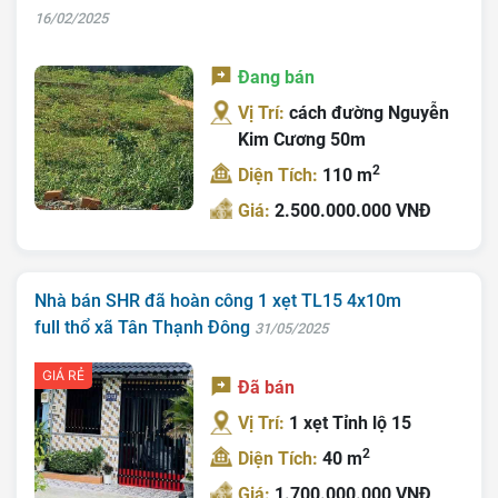
16/02/2025
Đang bán
Vị Trí:
cách đường Nguyễn
Kim Cương 50m
2
Diện Tích:
110 m
Giá:
2.500.000.000 VNĐ
Nhà bán SHR đã hoàn công 1 xẹt TL15 4x10m
full thổ xã Tân Thạnh Đông
31/05/2025
GIÁ RẺ
Đã bán
Vị Trí:
1 xẹt Tỉnh lộ 15
2
Diện Tích:
40 m
Giá:
1.700.000.000 VNĐ