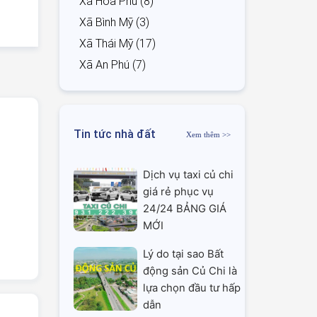
Xã Hòa Phú (8)
Xã Bình Mỹ (3)
Xã Thái Mỹ (17)
Xã An Phú (7)
Tin tức nhà đất
Xem thêm >>
Dịch vụ taxi củ chi
giá rẻ phục vụ
24/24 BẢNG GIÁ
MỚI
Lý do tại sao Bất
động sản Củ Chi là
lựa chọn đầu tư hấp
dẫn