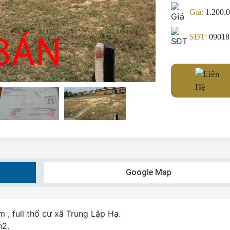
Giá:
1.200.
SĐT:
09018
Google Map
, full thổ cư xã Trung Lập Hạ.
n2.