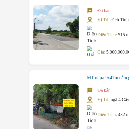
Đã bán
Vị Trí:
cách Tỉn
Diện Tích:
515 
Giá:
5.000.000.
MT nhựa 9x47m nằm g
Đã bán
Vị Trí:
ngã 4 Câ
Diện Tích:
432 