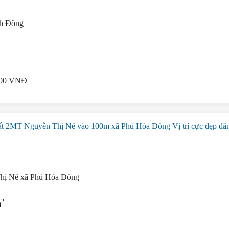
h Đông
2
000 VNĐ
 2MT Nguyễn Thị Nê vào 100m xã Phú Hòa Đông Vị trí cực đẹp dâ
hị Nê xã Phú Hòa Đông
2
m