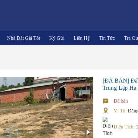
Nhà Đất Giá Tốt
Ký Gửi
Liên Hệ
Tin Tức
Tra Q
[ĐÃ BÁN] Đất 
Trung Lập Hạ
Đã bán
Vị Trí:
Đặng
Diện Tích: