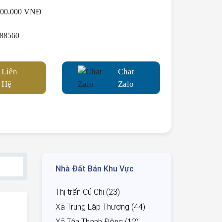
000.000 VNĐ
88560
Liên
Chat
Hệ
Zalo
Nhà Đất Bán Khu Vực
Thị trấn Củ Chi (23)
Xã Trung Lập Thượng (44)
Xã Tân Thạnh Đông (12)