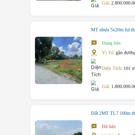
Giá:
2.800.000.
MT nhựa 5x20m ful th
Đang bán
Vị Trí:
gần đường
Diện Tích:
101 
Giá:
1.800.000.
Đất 2MT TL7 100m th
Đã bán