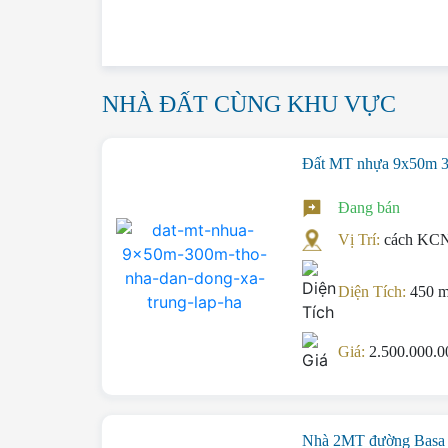
NHÀ ĐẤT CÙNG KHU VỰC
Đất MT nhựa 9x50m 3
Đang bán
Vị Trí:
cách KCN
Diện Tích:
450 
Giá:
2.500.000.
Nhà 2MT đường Basa 