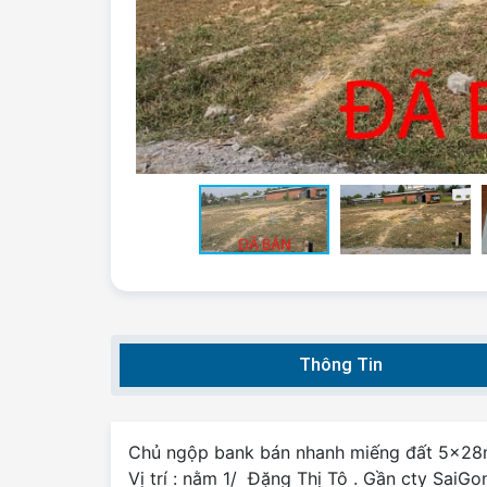
Thông Tin
Chủ ngộp bank bán nhanh miếng đất 5x28m 
Vị trí : nằm 1/ Đặng Thị Tô . Gần cty SaiGo