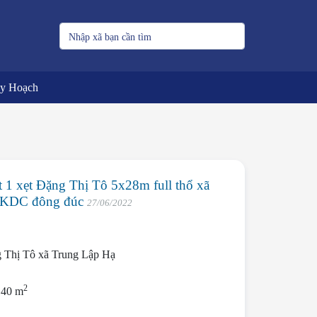
uy Hoạch
1 xẹt Đặng Thị Tô 5x28m full thổ xã
 KDC đông đúc
27/06/2022
 Thị Tô xã Trung Lập Hạ
2
140 m