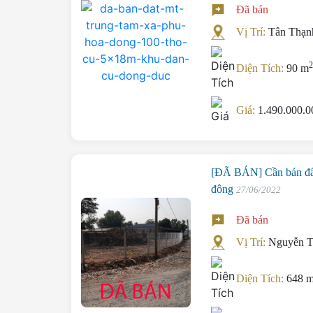
Đã bán
Vị Trí:
Tân Thạn
Diện Tích:
90 m
Giá:
1.490.000.
[ĐÃ BÁN] Cần bán đất
đông
27/06/2022
Đã bán
Vị Trí:
Nguyễn T
Diện Tích:
648 