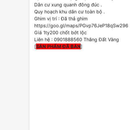
Dân cư xung quanh đông đúc .
Quy hoạch khu dân cư toàn bộ .
Ghim vị trí : Đã thả ghim
https://goo.gl/maps/PGvp76JeP18qSw296
Giá 1ty200 chốt bớt lộc
Liên hệ : 0901888560 Thắng Đất Vàng
[
SẢN PHẨM ĐÃ BÁN
]