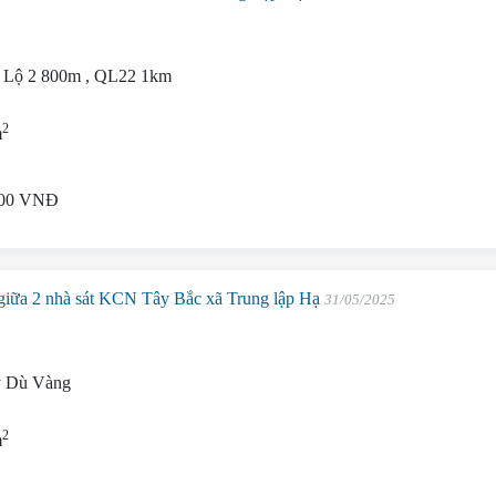
h Lộ 2 800m , QL22 1km
2
m
000 VNĐ
iữa 2 nhà sát KCN Tây Bắc xã Trung lập Hạ
31/05/2025
y Dù Vàng
2
m