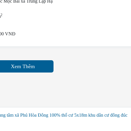
ốc Mộc Bài xã Trung Lập Hạ
2
m
000 VNĐ
Xem Thêm
ng tâm xã Phú Hòa Đông 100% thổ cư 5x18m khu dân cư đông đúc