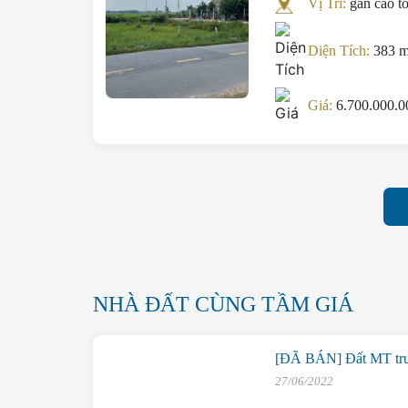
Vị Trí:
gần cao t
Diện Tích:
383 
Giá:
6.700.000.
NHÀ ĐẤT CÙNG TẦM GIÁ
[ĐÃ BÁN] Đất MT tru
27/06/2022