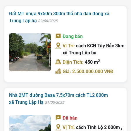
Đất MT nhựa 9x50m 300m thổ nhà dân đông xã
Trung Lập hạ
02/06/2025
Đang bán
Vị Trí:
cách KCN Tây Bắc 3km
xã Trung Lập hạ
2
Diện Tích:
450 m
Giá: 2.500.000.000 VNĐ
Nhà 2MT đường Basa 7,5x70m cách TL2 800m
xã Trung Lập Hạ
31/05/2025
Đã bán
Vị Trí:
cách Tỉnh Lộ 2 800m ,