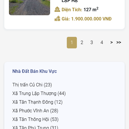
LẬP HẠ
2
Diện Tích:
127 m
Giá: 1.900.000.000 VNĐ
1
2
3
4
>
>>
Nhà Đất Bán Khu Vực
Thị trấn Củ Chi (23)
Xã Trung Lập Thượng (44)
Xã Tân Thạnh Đông (12)
Xã Phước Vĩnh An (28)
Xã Tân Thông Hội (53)
Xã Tân Phú Trung (31)