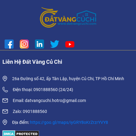
Liên Hệ Đất Vàng Củ Chi
26a Đường số 42, ấp Tân Lập, huyện Củ Chi, TP Hồ Chí Minh
Điện thoại: 0901888560 (24/24)
Email: datvangcuchi.hotro@gmail.com
Zalo: 0901888560
Địa điểm:
https://goo.gl/maps/iyGRY8oKrZrzrYVY8