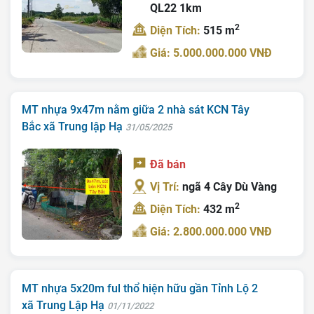
QL22 1km
2
Diện Tích:
515 m
Giá: 5.000.000.000 VNĐ
MT nhựa 9x47m nằm giữa 2 nhà sát KCN Tây
Bắc xã Trung lập Hạ
31/05/2025
Đã bán
Vị Trí:
ngã 4 Cây Dù Vàng
2
Diện Tích:
432 m
Giá: 2.800.000.000 VNĐ
MT nhựa 5x20m ful thổ hiện hữu gần Tỉnh Lộ 2
xã Trung Lập Hạ
01/11/2022