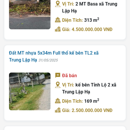
Vị Trí:
2 MT Basa xã Trung
Tin Tức
Lập Hạ
2
Diện Tích:
313 m
Tra Quy Hoạch
Giá: 4.500.000.000 VNĐ
Đất MT nhựa 5x34m Full thổ kế bên TL2 xã
Trung Lập Hạ
31/05/2025
Đã bán
Vị Trí:
kế bên Tỉnh Lộ 2 xã
Trung Lập Hạ
2
Diện Tích:
169 m
Giá: 2.500.000.000 VNĐ