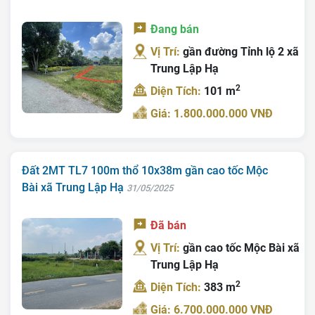
Đang bán
Vị Trí:
gần đường Tỉnh lộ 2 xã
Trung Lập Hạ
2
Diện Tích:
101 m
Giá: 1.800.000.000 VNĐ
Đất 2MT TL7 100m thổ 10x38m gần cao tốc Mộc
Bài xã Trung Lập Hạ
31/05/2025
Đã bán
Vị Trí:
gần cao tốc Mộc Bài xã
Trung Lập Hạ
2
Diện Tích:
383 m
Giá: 6.700.000.000 VNĐ