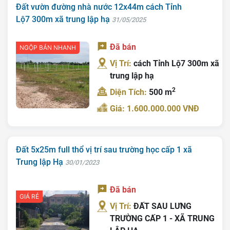
Đất vườn đường nhà nước 12x44m cách Tỉnh
Lộ7 300m xã trung lập hạ
31/05/2025
Đã bán
NGỘP BÁN NHANH
Vị Trí:
cách Tỉnh Lộ7 300m xã
trung lập hạ
2
Diện Tích:
500 m
Giá: 1.600.000.000 VNĐ
Đất 5x25m full thổ vị trí sau trường học cấp 1 xã
Trung lập Hạ
30/01/2023
Đã bán
GIÁ RẺ
Vị Trí:
ĐẤT SAU LƯNG
TRƯỜNG CẤP 1 - XÃ TRUNG