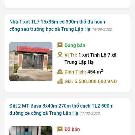
Nhà 1 xẹt TL7 15x35m có 300m thổ đã hoàn
công sau trường học xã Trung Lập Hạ
14/08/2022
Đang bán
Vị Trí:
1 xẹt Tỉnh Lộ 7 xã
Trang chủ
Trung Lập Hạ
Giới Thiệu
2
Diện Tích:
454 m
Giá: 5.500.000.000 VNĐ
Bán Đất
Nhà Bán
Đất 2 MT Basa 8x40m 270m thổ cách TL2 500m
Nhà Đất Giá Tốt
đường xe công xã Trung Lập Hạ
11/02/2023
Ký Gửi
Đã bán
Liên Hệ