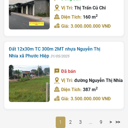
Vị Trí:
Thị Trấn Củ Chi
2
Diện Tích:
160 m
Giá: 3.000.000.000 VNĐ
Đất 12x30m TC 300m 2MT nhựa Nguyễn Thị
Nhia xã Phước Hiệp
31/05/2025
Đã bán
Vị Trí:
đường Nguyễn Thị Nhia
2
Diện Tích:
387 m
Giá: 3.500.000.000 VNĐ
1
2
3
...
9
>
>>