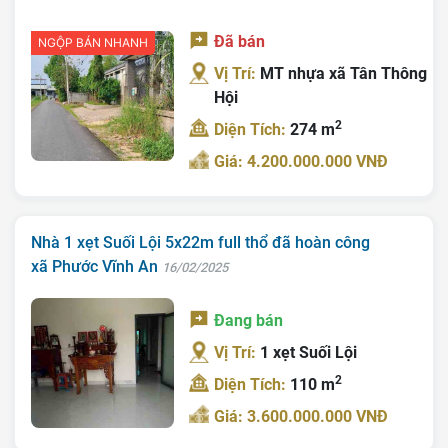
Đã bán
NGỘP BÁN NHANH
Vị Trí:
MT nhựa xã Tân Thông
Hội
2
Diện Tích:
274 m
Giá: 4.200.000.000 VNĐ
Nhà 1 xẹt Suối Lội 5x22m full thổ đã hoàn công
xã Phước Vĩnh An
16/02/2025
Đang bán
Vị Trí:
1 xẹt Suối Lội
2
Diện Tích:
110 m
Giá: 3.600.000.000 VNĐ