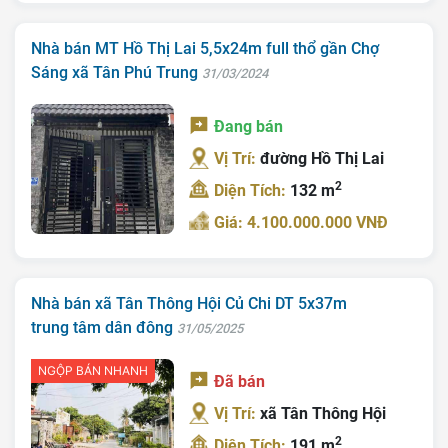
Nhà bán MT Hồ Thị Lai 5,5x24m full thổ gần Chợ
Sáng xã Tân Phú Trung
31/03/2024
Đang bán
Trang chủ
Vị Trí:
đường Hồ Thị Lai
Giới Thiệu
2
Diện Tích:
132 m
Bán Đất
Giá: 4.100.000.000 VNĐ
Nhà Bán
Nhà bán xã Tân Thông Hội Củ Chi DT 5x37m
Nhà Đất Giá Tốt
trung tâm dân đông
31/05/2025
Ký Gửi
NGỘP BÁN NHANH
Đã bán
Liên Hệ
Vị Trí:
xã Tân Thông Hội
Tin Tức
2
Diện Tích:
191 m