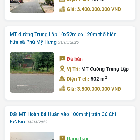
Tra Quy Hoạch
Giá: 3.400.000.000 VNĐ
MT đường Trung Lập 10x52m có 120m thổ hiện
hữu xã Phú Mỹ Hưng
31/05/2025
Đã bán
Vị Trí:
MT đường Trung Lập
2
Diện Tích:
502 m
Giá: 3.800.000.000 VNĐ
Đất MT Hoàn Bá Huân vào 100m thị trấn Củ Chi
6x26m
04/04/2023
Đang bán