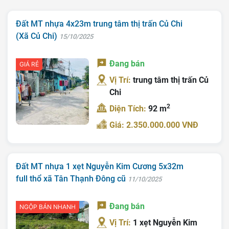
Đất MT nhựa 4x23m trung tâm thị trấn Củ Chi
(Xã Củ Chi)
15/10/2025
Đang bán
GIÁ RẺ
Vị Trí:
trung tâm thị trấn Củ
Chi
2
Diện Tích:
92 m
Giá: 2.350.000.000 VNĐ
Đất MT nhựa 1 xẹt Nguyễn Kim Cương 5x32m
full thổ xã Tân Thạnh Đông cũ
11/10/2025
Đang bán
NGỘP BÁN NHANH
Vị Trí:
1 xẹt Nguyễn Kim