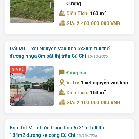
Cương
2
Diện Tích:
160 m
Giá: 2.400.000.000 VNĐ
Đất MT 1 xẹt Nguyễn Văn Khạ 6x28m full thổ
đường nhựa 8m sát thị trấn Củ Chi
10/10/2025
GIÁ RẺ
Đang bán
Vị Trí:
1 xẹt nguyễn văn khạ
2
Diện Tích:
168 m
Giá: 2.100.000.000 VNĐ
Bán đất MT nhựa Trung Lập 6x31m full thổ
184m2 đường xe công Củ Chi
10/10/2025