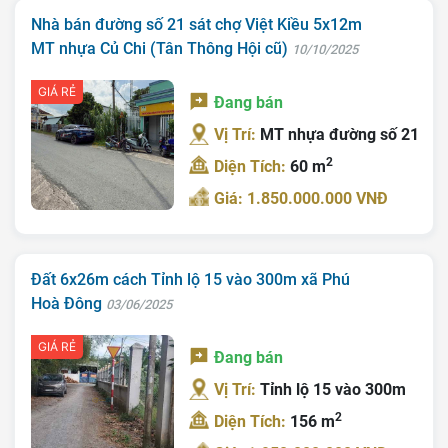
Nhà bán đường số 21 sát chợ Việt Kiều 5x12m
MT nhựa Củ Chi (Tân Thông Hội cũ)
10/10/2025
GIÁ RẺ
Đang bán
Vị Trí:
MT nhựa đường số 21
Trang chủ
2
Diện Tích:
60 m
Giới Thiệu
Giá: 1.850.000.000 VNĐ
Bán Đất
Nhà Bán
Đất 6x26m cách Tỉnh lộ 15 vào 300m xã Phú
Hoà Đông
03/06/2025
Nhà Đất Giá Tốt
GIÁ RẺ
Ký Gửi
Đang bán
Vị Trí:
Tỉnh lộ 15 vào 300m
Liên Hệ
2
Diện Tích:
156 m
Tin Tức