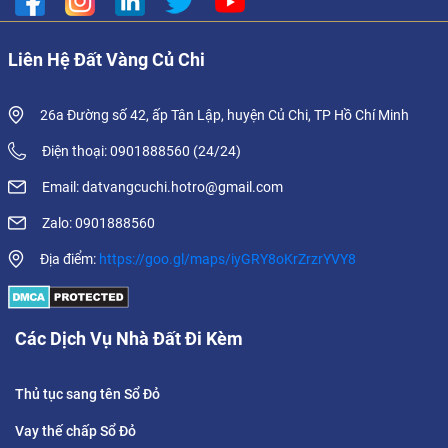
Liên Hệ Đất Vàng Củ Chi
26a Đường số 42, ấp Tân Lập, huyện Củ Chi, TP Hồ Chí Minh
Điện thoại: 0901888560 (24/24)
Email: datvangcuchi.hotro@gmail.com
Zalo: 0901888560
Địa điểm:
https://goo.gl/maps/iyGRY8oKrZrzrYVY8
Các Dịch Vụ Nhà Đất Đi Kèm
Thủ tục sang tên Sổ Đỏ
Vay thế chấp Sổ Đỏ