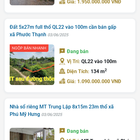
Giá: 1.950.000.000 VNĐ
Tra Quy Hoạch
Đất 5x27m full thổ QL22 vào 100m cần bán gấp
xã Phước Thạnh
03/06/2025
NGỘP BÁN NHANH
Đang bán
Vị Trí:
QL22 vào 100m
2
Diện Tích:
134 m
Giá: 1.090.000.000 VNĐ
Nhà sổ riêng MT Trung Lập 8x15m 23m thổ xã
Phú Mỹ Hưng
03/06/2025
Đang bán