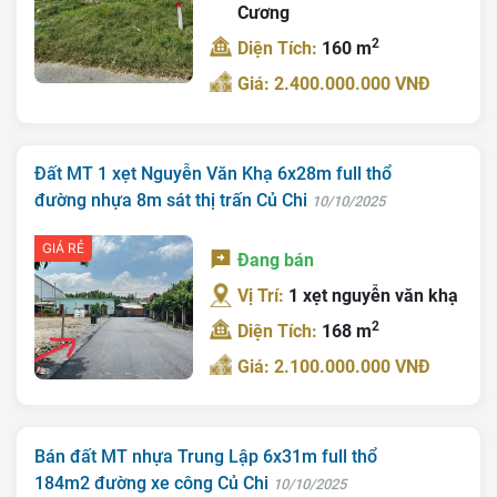
Cương
2
Diện Tích:
160 m
Giá: 2.400.000.000 VNĐ
Đất MT 1 xẹt Nguyễn Văn Khạ 6x28m full thổ
đường nhựa 8m sát thị trấn Củ Chi
10/10/2025
GIÁ RẺ
Đang bán
Vị Trí:
1 xẹt nguyễn văn khạ
2
Diện Tích:
168 m
Giá: 2.100.000.000 VNĐ
Bán đất MT nhựa Trung Lập 6x31m full thổ
184m2 đường xe công Củ Chi
10/10/2025