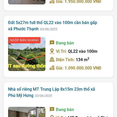
Giá: 1.950.000.000 VNĐ
Tra Quy Hoạch
Đất 5x27m full thổ QL22 vào 100m cần bán gấp
xã Phước Thạnh
03/06/2025
NGỘP BÁN NHANH
Đang bán
Vị Trí:
QL22 vào 100m
2
Diện Tích:
134 m
Giá: 1.090.000.000 VNĐ
Nhà sổ riêng MT Trung Lập 8x15m 23m thổ xã
Phú Mỹ Hưng
03/06/2025
Đang bán