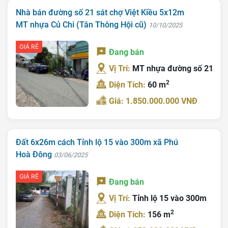
Nhà bán đường số 21 sát chợ Việt Kiều 5x12m
MT nhựa Củ Chi (Tân Thông Hội cũ)
10/10/2025
GIÁ RẺ
Đang bán
Vị Trí:
MT nhựa đường số 21
Trang chủ
2
Diện Tích:
60 m
Giới Thiệu
Giá: 1.850.000.000 VNĐ
Bán Đất
Nhà Bán
Đất 6x26m cách Tỉnh lộ 15 vào 300m xã Phú
Hoà Đông
03/06/2025
Nhà Đất Giá Tốt
GIÁ RẺ
Ký Gửi
Đang bán
Vị Trí:
Tỉnh lộ 15 vào 300m
Liên Hệ
2
Diện Tích:
156 m
Tin Tức