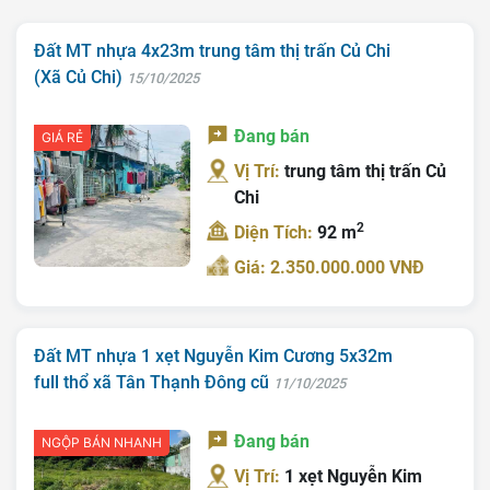
Đất MT nhựa 4x23m trung tâm thị trấn Củ Chi
(Xã Củ Chi)
15/10/2025
Đang bán
GIÁ RẺ
Vị Trí:
trung tâm thị trấn Củ
Chi
2
Diện Tích:
92 m
Giá: 2.350.000.000 VNĐ
Đất MT nhựa 1 xẹt Nguyễn Kim Cương 5x32m
full thổ xã Tân Thạnh Đông cũ
11/10/2025
Đang bán
NGỘP BÁN NHANH
Vị Trí:
1 xẹt Nguyễn Kim