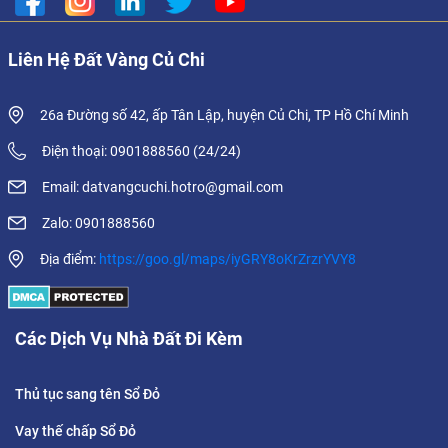
Liên Hệ Đất Vàng Củ Chi
26a Đường số 42, ấp Tân Lập, huyện Củ Chi, TP Hồ Chí Minh
Điện thoại: 0901888560 (24/24)
Email: datvangcuchi.hotro@gmail.com
Zalo: 0901888560
Địa điểm:
https://goo.gl/maps/iyGRY8oKrZrzrYVY8
Các Dịch Vụ Nhà Đất Đi Kèm
Thủ tục sang tên Sổ Đỏ
Vay thế chấp Sổ Đỏ