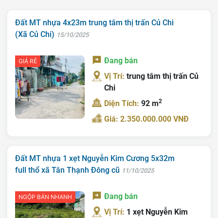
Đất MT nhựa 4x23m trung tâm thị trấn Củ Chi
(Xã Củ Chi)
15/10/2025
Đang bán
GIÁ RẺ
Vị Trí:
trung tâm thị trấn Củ
Chi
2
Diện Tích:
92 m
Giá: 2.350.000.000 VNĐ
Đất MT nhựa 1 xẹt Nguyễn Kim Cương 5x32m
full thổ xã Tân Thạnh Đông cũ
11/10/2025
Đang bán
NGỘP BÁN NHANH
Vị Trí:
1 xẹt Nguyễn Kim