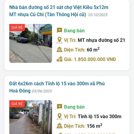
Nhà bán đường số 21 sát chợ Việt Kiều 5x12m
MT nhựa Củ Chi (Tân Thông Hội cũ)
10/10/2025
GIÁ RẺ
Đang bán
Vị Trí:
MT nhựa đường số 21
Trang chủ
2
Diện Tích:
60 m
Giới Thiệu
Giá: 1.850.000.000 VNĐ
Bán Đất
Nhà Bán
Đất 6x26m cách Tỉnh lộ 15 vào 300m xã Phú
Hoà Đông
03/06/2025
Nhà Đất Giá Tốt
GIÁ RẺ
Ký Gửi
Đang bán
Vị Trí:
Tỉnh lộ 15 vào 300m
Liên Hệ
2
Diện Tích:
156 m
Tin Tức