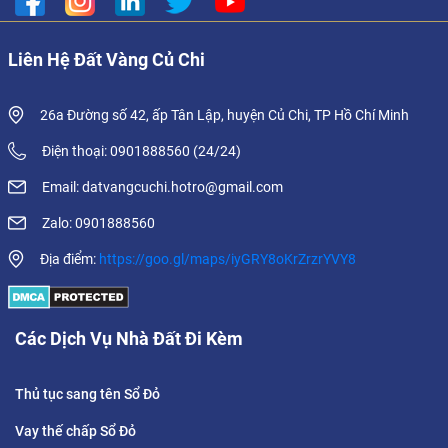
Liên Hệ Đất Vàng Củ Chi
26a Đường số 42, ấp Tân Lập, huyện Củ Chi, TP Hồ Chí Minh
Điện thoại: 0901888560 (24/24)
Email: datvangcuchi.hotro@gmail.com
Zalo: 0901888560
Địa điểm:
https://goo.gl/maps/iyGRY8oKrZrzrYVY8
Các Dịch Vụ Nhà Đất Đi Kèm
Thủ tục sang tên Sổ Đỏ
Vay thế chấp Sổ Đỏ