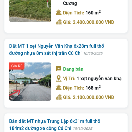
Cương
2
Diện Tích:
160 m
Giá: 2.400.000.000 VNĐ
Đất MT 1 xẹt Nguyễn Văn Khạ 6x28m full thổ
đường nhựa 8m sát thị trấn Củ Chi
10/10/2025
GIÁ RẺ
Đang bán
Vị Trí:
1 xẹt nguyễn văn khạ
2
Diện Tích:
168 m
Giá: 2.100.000.000 VNĐ
Bán đất MT nhựa Trung Lập 6x31m full thổ
184m2 đường xe công Củ Chi
10/10/2025