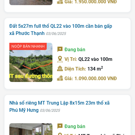
Giá: 1.950.000.000 VNĐ
Tra Quy Hoạch
Đất 5x27m full thổ QL22 vào 100m cần bán gấp
xã Phước Thạnh
03/06/2025
NGỘP BÁN NHANH
Đang bán
Vị Trí:
QL22 vào 100m
2
Diện Tích:
134 m
Giá: 1.090.000.000 VNĐ
Nhà sổ riêng MT Trung Lập 8x15m 23m thổ xã
Phú Mỹ Hưng
03/06/2025
Đang bán